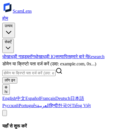
ScamLens
होम
उत्पाद
सेवाएँ
धोखाधड़ी गाइड
ब्लॉग
धोखाधड़ी IQ
सत्यापित
हमारे बारे में
Research
डोमेन या क्रिप्टो पता दर्ज करें (उदा: example.com, 0x...)
लॉग इन
hi
English
中文
Español
Français
Deutsch
日本語
Русский
Português
العربية
हिन्दी
한국어
Tiếng Việt
यहाँ से शुरू करें