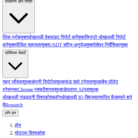
उपकरण और रिपोर्ट
लिंक प्रोब
मुफ़्त
धोखाधड़ी वेबसाइट रिपोर्ट करें
मुफ़्त
क्रिप्टो धोखाधड़ी रिपोर्ट
करें
मुफ़्त
पीड़ित सहायता
मुफ़्त
USDT फ़्रीज़ अनुरोध
मुफ़्त
पेशेवर निर्देशिका
मुफ़्त
प्रीमियम सेवाएँ
गहन जाँच
सशुल्क
कंपनी रिपोर्ट
सशुल्क
फंड फ्लो ट्रेस
सशुल्क
बैच वॉलेट
ट्रेस
नया
Chrome एक्सटेंशन
सशुल्क
डेवलपर API
सशुल्क
धोखाधड़ी गाइड
ठगी विश्वकोश
ब्लॉग
धोखाधड़ी IQ क्विज़
सत्यापित बैज
हमारे बारे
में
Research
लॉग इन
होम
घोटाला विश्वकोश