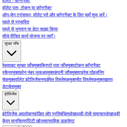
वॉलेट / कॉन्ट्रैक्ट
वॉलेट पता, टोकन या कॉन्ट्रैक्ट
ऑन-चेन ट्रांसफर, वॉलेट पते और कॉन्ट्रैक्ट के लिए यहाँ शुरू करें।
पहले से प्रभावित
पहले से भुगतान या डेटा साझा किया
सीधे पीड़ित कार्य योजना पर जाएँ।
सुरक्षा जाँच
वेबसाइट सुरक्षा जाँच
मुफ़्त
क्रिप्टो पता जाँच
मुफ़्त
टोकन कॉन्ट्रैक्ट
स्कैनर
मुफ़्त
फ़ोन नंबर लुकअप
मुफ़्त
कंपनी जाँच
मुफ़्त
एड्रेस पॉइज़निंग
चेक
मुफ़्त
वॉलेट इंटेलिजेंस
नया
ईमेल विश्लेषक
मुफ़्त
चैट विश्लेषक
मुफ़्त
खतरा
डेटाबेस
मुफ़्त
इंटेलिजेंस
इंटेलिजेंस अवलोकन
वांछित और प्रतिबंधित
धोखाधड़ी-रोधी समाचार
धोखाधड़ी
केंद्र मानचित्र
एंटिटी खोज
साप्ताहिक डाइजेस्ट