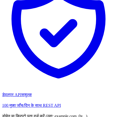
डेवलपर API
सशुल्क
100 मुफ़्त जाँच/दिन के साथ REST API
डोमेन या क्रिप्टो पता दर्ज करें (उदा: example.com, 0x...)