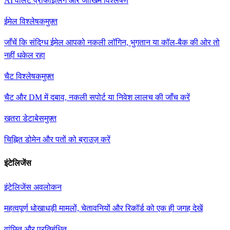
AI वॉलेट प्रोफाइलिंग और जोखिम विश्लेषण
ईमेल विश्लेषक
मुफ़्त
जाँचें कि संदिग्ध ईमेल आपको नकली लॉगिन, भुगतान या कॉल-बैक की ओर तो
नहीं धकेल रहा
चैट विश्लेषक
मुफ़्त
चैट और DM में दबाव, नकली सपोर्ट या निवेश लालच की जाँच करें
खतरा डेटाबेस
मुफ़्त
चिह्नित डोमेन और पतों को ब्राउज़ करें
इंटेलिजेंस
इंटेलिजेंस अवलोकन
महत्वपूर्ण धोखाधड़ी मामलों, चेतावनियों और रिकॉर्ड को एक ही जगह देखें
वांछित और प्रतिबंधित