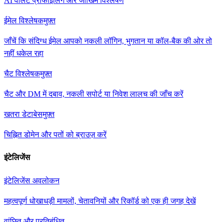
AI वॉलेट प्रोफाइलिंग और जोखिम विश्लेषण
ईमेल विश्लेषक
मुफ़्त
जाँचें कि संदिग्ध ईमेल आपको नकली लॉगिन, भुगतान या कॉल-बैक की ओर तो
नहीं धकेल रहा
चैट विश्लेषक
मुफ़्त
चैट और DM में दबाव, नकली सपोर्ट या निवेश लालच की जाँच करें
खतरा डेटाबेस
मुफ़्त
चिह्नित डोमेन और पतों को ब्राउज़ करें
इंटेलिजेंस
इंटेलिजेंस अवलोकन
महत्वपूर्ण धोखाधड़ी मामलों, चेतावनियों और रिकॉर्ड को एक ही जगह देखें
वांछित और प्रतिबंधित