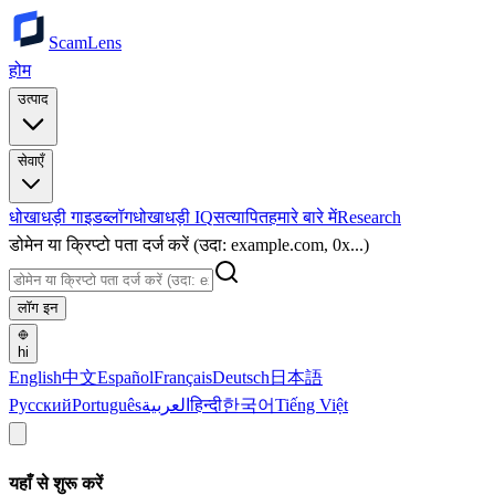
ScamLens
होम
उत्पाद
सेवाएँ
धोखाधड़ी गाइड
ब्लॉग
धोखाधड़ी IQ
सत्यापित
हमारे बारे में
Research
डोमेन या क्रिप्टो पता दर्ज करें (उदा: example.com, 0x...)
लॉग इन
hi
English
中文
Español
Français
Deutsch
日本語
Русский
Português
العربية
हिन्दी
한국어
Tiếng Việt
यहाँ से शुरू करें