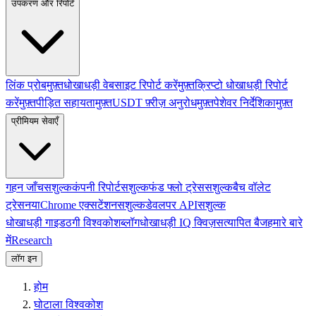
उपकरण और रिपोर्ट
लिंक प्रोब
मुफ़्त
धोखाधड़ी वेबसाइट रिपोर्ट करें
मुफ़्त
क्रिप्टो धोखाधड़ी रिपोर्ट
करें
मुफ़्त
पीड़ित सहायता
मुफ़्त
USDT फ़्रीज़ अनुरोध
मुफ़्त
पेशेवर निर्देशिका
मुफ़्त
प्रीमियम सेवाएँ
गहन जाँच
सशुल्क
कंपनी रिपोर्ट
सशुल्क
फंड फ्लो ट्रेस
सशुल्क
बैच वॉलेट
ट्रेस
नया
Chrome एक्सटेंशन
सशुल्क
डेवलपर API
सशुल्क
धोखाधड़ी गाइड
ठगी विश्वकोश
ब्लॉग
धोखाधड़ी IQ क्विज़
सत्यापित बैज
हमारे बारे
में
Research
लॉग इन
होम
घोटाला विश्वकोश