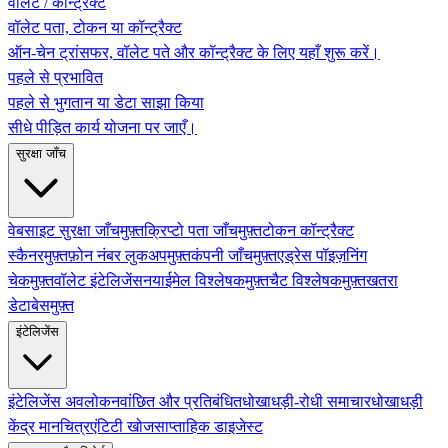
वॉलेट / कॉन्ट्रैक्ट
वॉलेट पता, टोकन या कॉन्ट्रैक्ट
ऑन-चेन ट्रांसफर, वॉलेट पते और कॉन्ट्रैक्ट के लिए यहाँ शुरू करें।
पहले से प्रभावित
पहले से भुगतान या डेटा साझा किया
सीधे पीड़ित कार्य योजना पर जाएँ।
सुरक्षा जाँच
वेबसाइट सुरक्षा जाँच
मुफ़्त
क्रिप्टो पता जाँच
मुफ़्त
टोकन कॉन्ट्रैक्ट
स्कैनर
मुफ़्त
फ़ोन नंबर लुकअप
मुफ़्त
कंपनी जाँच
मुफ़्त
एड्रेस पॉइज़निंग
चेक
मुफ़्त
वॉलेट इंटेलिजेंस
नया
ईमेल विश्लेषक
मुफ़्त
चैट विश्लेषक
मुफ़्त
खतरा
डेटाबेस
मुफ़्त
इंटेलिजेंस
इंटेलिजेंस अवलोकन
वांछित और प्रतिबंधित
धोखाधड़ी-रोधी समाचार
धोखाधड़ी
केंद्र मानचित्र
एंटिटी खोज
साप्ताहिक डाइजेस्ट