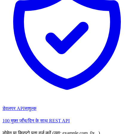
डेवलपर API
सशुल्क
100 मुफ़्त जाँच/दिन के साथ REST API
डोमेन या क्रिप्टो पता दर्ज करें (उदा: example.com, 0x...)