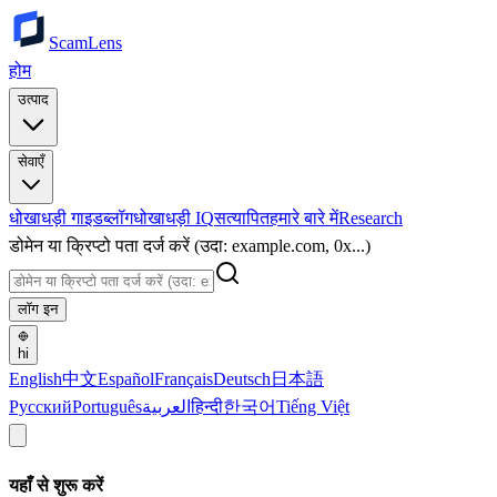
ScamLens
होम
उत्पाद
सेवाएँ
धोखाधड़ी गाइड
ब्लॉग
धोखाधड़ी IQ
सत्यापित
हमारे बारे में
Research
डोमेन या क्रिप्टो पता दर्ज करें (उदा: example.com, 0x...)
लॉग इन
hi
English
中文
Español
Français
Deutsch
日本語
Русский
Português
العربية
हिन्दी
한국어
Tiếng Việt
यहाँ से शुरू करें