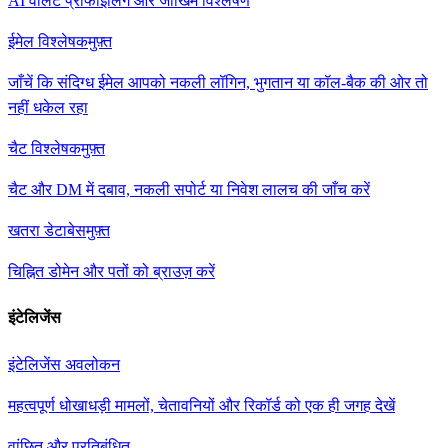
AI वॉलेट प्रोफाइलिंग और जोखिम विश्लेषण
ईमेल विश्लेषक
मुफ़्त
जाँचें कि संदिग्ध ईमेल आपको नकली लॉगिन, भुगतान या कॉल-बैक की ओर तो
नहीं धकेल रहा
चैट विश्लेषक
मुफ़्त
चैट और DM में दबाव, नकली सपोर्ट या निवेश लालच की जाँच करें
खतरा डेटाबेस
मुफ़्त
चिह्नित डोमेन और पतों को ब्राउज़ करें
इंटेलिजेंस
इंटेलिजेंस अवलोकन
महत्वपूर्ण धोखाधड़ी मामलों, चेतावनियों और रिकॉर्ड को एक ही जगह देखें
वांछित और प्रतिबंधित