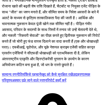
जाता है। मनोवैज्ञानिक मनिपुलेशन परिष्कृत होता है: नकली ट्रेडिंग डैशबोर्ड
रोजाना खाते की बढ़ती शेष राशि दिखाते हैं, चैटबॉट या नियुक्त एजेंट पीड़ित के
साथ "जीत" का जश्न मनाते हैं, और सीमित समय के निवेश अवसरों के बारे में
अलर्ट के माध्यम से कृत्रिम तात्कालिकता पैदा की जाती है। आर्थिक और
भावनात्मक नुकसान केवल पूंजी खोने तक सीमित नहीं है। पीड़ित गंभीर
अवसाद, परिवार के सदस्यों के साथ रिश्तों में तनाव जो उन्हें चेतावनी देते थे,
और नकली "रिकवरी सेवाओं" का पीछा करते हुए द्वितीयक नुकसान की रिपोर्ट
करते हैं जो चोरी हुए फंड वापस दिलाने का वादा करती हैं (एक और धोखाधड़ी
परत)। एफबीआई, यूरोपोल, और यूके नेशनल क्राइम एजेंसी सहित कानून
प्रवर्तन एजेंसियों ने सीएफडी धोखाधड़ी को प्राथमिकता दी है, लेकिन
अंतरराष्ट्रीय प्रकृति और क्रिप्टोकरेंसी भुगतान के उपयोग के कारण
अभियोजन कठिन बना हुआ है, जो धन के रास्ते छुपाते हैं।
सामान्य रणनीतियाँ
कैसे पहचानें
खुद को कैसे सुरक्षित रखें
उदाहरणात्मक
परिदृश्य
अक्सर पूछे जाने वाले प्रश्न
रिपोर्ट कहाँ करें