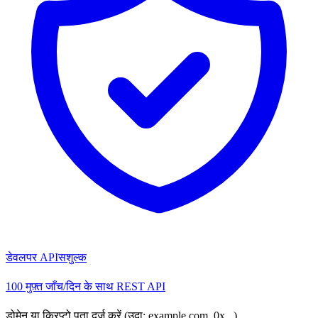
डेवलपर API
सशुल्क
100 मुफ़्त जाँच/दिन के साथ REST API
डोमेन या क्रिप्टो पता दर्ज करें (उदा: example.com, 0x...)