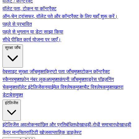
वॉलेट / कॉन्ट्रैक्ट
वॉलेट पता, टोकन या कॉन्ट्रैक्ट
ऑन-चेन ट्रांसफर, वॉलेट पते और कॉन्ट्रैक्ट के लिए यहाँ शुरू करें।
पहले से प्रभावित
पहले से भुगतान या डेटा साझा किया
सीधे पीड़ित कार्य योजना पर जाएँ।
सुरक्षा जाँच
वेबसाइट सुरक्षा जाँच
मुफ़्त
क्रिप्टो पता जाँच
मुफ़्त
टोकन कॉन्ट्रैक्ट
स्कैनर
मुफ़्त
फ़ोन नंबर लुकअप
मुफ़्त
कंपनी जाँच
मुफ़्त
एड्रेस पॉइज़निंग
चेक
मुफ़्त
वॉलेट इंटेलिजेंस
नया
ईमेल विश्लेषक
मुफ़्त
चैट विश्लेषक
मुफ़्त
खतरा
डेटाबेस
मुफ़्त
इंटेलिजेंस
इंटेलिजेंस अवलोकन
वांछित और प्रतिबंधित
धोखाधड़ी-रोधी समाचार
धोखाधड़ी
केंद्र मानचित्र
एंटिटी खोज
साप्ताहिक डाइजेस्ट