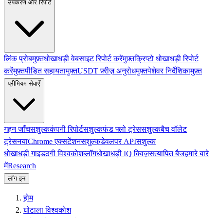
उपकरण और रिपोर्ट
लिंक प्रोब
मुफ़्त
धोखाधड़ी वेबसाइट रिपोर्ट करें
मुफ़्त
क्रिप्टो धोखाधड़ी रिपोर्ट
करें
मुफ़्त
पीड़ित सहायता
मुफ़्त
USDT फ़्रीज़ अनुरोध
मुफ़्त
पेशेवर निर्देशिका
मुफ़्त
प्रीमियम सेवाएँ
गहन जाँच
सशुल्क
कंपनी रिपोर्ट
सशुल्क
फंड फ्लो ट्रेस
सशुल्क
बैच वॉलेट
ट्रेस
नया
Chrome एक्सटेंशन
सशुल्क
डेवलपर API
सशुल्क
धोखाधड़ी गाइड
ठगी विश्वकोश
ब्लॉग
धोखाधड़ी IQ क्विज़
सत्यापित बैज
हमारे बारे
में
Research
लॉग इन
होम
घोटाला विश्वकोश