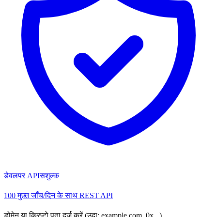
डेवलपर API
सशुल्क
100 मुफ़्त जाँच/दिन के साथ REST API
डोमेन या क्रिप्टो पता दर्ज करें (उदा: example.com, 0x...)