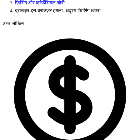
फ़िशिंग और क्रेडेंशियल चोरी
ब्राउज़र-इन-ब्राउज़र हमला: अदृश्य फ़िशिंग खतरा
उच्च जोखिम