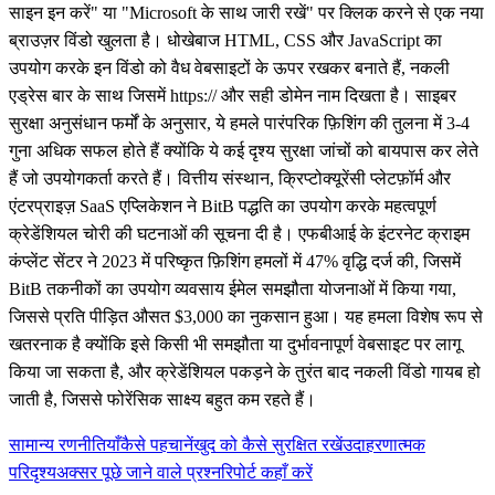
साइन इन करें" या "Microsoft के साथ जारी रखें" पर क्लिक करने से एक नया
ब्राउज़र विंडो खुलता है। धोखेबाज HTML, CSS और JavaScript का
उपयोग करके इन विंडो को वैध वेबसाइटों के ऊपर रखकर बनाते हैं, नकली
एड्रेस बार के साथ जिसमें https:// और सही डोमेन नाम दिखता है। साइबर
सुरक्षा अनुसंधान फर्मों के अनुसार, ये हमले पारंपरिक फ़िशिंग की तुलना में 3-4
गुना अधिक सफल होते हैं क्योंकि ये कई दृश्य सुरक्षा जांचों को बायपास कर लेते
हैं जो उपयोगकर्ता करते हैं। वित्तीय संस्थान, क्रिप्टोक्यूरेंसी प्लेटफ़ॉर्म और
एंटरप्राइज़ SaaS एप्लिकेशन ने BitB पद्धति का उपयोग करके महत्वपूर्ण
क्रेडेंशियल चोरी की घटनाओं की सूचना दी है। एफबीआई के इंटरनेट क्राइम
कंप्लेंट सेंटर ने 2023 में परिष्कृत फ़िशिंग हमलों में 47% वृद्धि दर्ज की, जिसमें
BitB तकनीकों का उपयोग व्यवसाय ईमेल समझौता योजनाओं में किया गया,
जिससे प्रति पीड़ित औसत $3,000 का नुकसान हुआ। यह हमला विशेष रूप से
खतरनाक है क्योंकि इसे किसी भी समझौता या दुर्भावनापूर्ण वेबसाइट पर लागू
किया जा सकता है, और क्रेडेंशियल पकड़ने के तुरंत बाद नकली विंडो गायब हो
जाती है, जिससे फोरेंसिक साक्ष्य बहुत कम रहते हैं।
सामान्य रणनीतियाँ
कैसे पहचानें
खुद को कैसे सुरक्षित रखें
उदाहरणात्मक
परिदृश्य
अक्सर पूछे जाने वाले प्रश्न
रिपोर्ट कहाँ करें