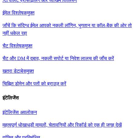
AI वॉलेट प्रोफाइलिंग और जोखिम विश्लेषण
ईमेल विश्लेषक
मुफ़्त
जाँचें कि संदिग्ध ईमेल आपको नकली लॉगिन, भुगतान या कॉल-बैक की ओर तो
नहीं धकेल रहा
चैट विश्लेषक
मुफ़्त
चैट और DM में दबाव, नकली सपोर्ट या निवेश लालच की जाँच करें
खतरा डेटाबेस
मुफ़्त
चिह्नित डोमेन और पतों को ब्राउज़ करें
इंटेलिजेंस
इंटेलिजेंस अवलोकन
महत्वपूर्ण धोखाधड़ी मामलों, चेतावनियों और रिकॉर्ड को एक ही जगह देखें
वांछित और प्रतिबंधित