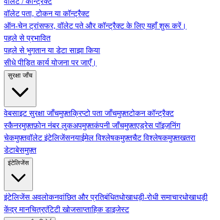
वॉलेट / कॉन्ट्रैक्ट
वॉलेट पता, टोकन या कॉन्ट्रैक्ट
ऑन-चेन ट्रांसफर, वॉलेट पते और कॉन्ट्रैक्ट के लिए यहाँ शुरू करें।
पहले से प्रभावित
पहले से भुगतान या डेटा साझा किया
सीधे पीड़ित कार्य योजना पर जाएँ।
सुरक्षा जाँच
वेबसाइट सुरक्षा जाँच
मुफ़्त
क्रिप्टो पता जाँच
मुफ़्त
टोकन कॉन्ट्रैक्ट
स्कैनर
मुफ़्त
फ़ोन नंबर लुकअप
मुफ़्त
कंपनी जाँच
मुफ़्त
एड्रेस पॉइज़निंग
चेक
मुफ़्त
वॉलेट इंटेलिजेंस
नया
ईमेल विश्लेषक
मुफ़्त
चैट विश्लेषक
मुफ़्त
खतरा
डेटाबेस
मुफ़्त
इंटेलिजेंस
इंटेलिजेंस अवलोकन
वांछित और प्रतिबंधित
धोखाधड़ी-रोधी समाचार
धोखाधड़ी
केंद्र मानचित्र
एंटिटी खोज
साप्ताहिक डाइजेस्ट