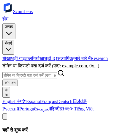
ScamLens
होम
उत्पाद
सेवाएँ
धोखाधड़ी गाइड
ब्लॉग
धोखाधड़ी IQ
सत्यापित
हमारे बारे में
Research
डोमेन या क्रिप्टो पता दर्ज करें (उदा: example.com, 0x...)
लॉग इन
hi
English
中文
Español
Français
Deutsch
日本語
Русский
Português
العربية
हिन्दी
한국어
Tiếng Việt
यहाँ से शुरू करें