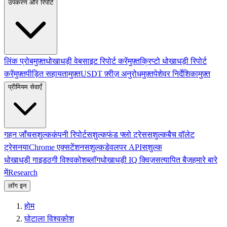
उपकरण और रिपोर्ट
लिंक प्रोब
मुफ़्त
धोखाधड़ी वेबसाइट रिपोर्ट करें
मुफ़्त
क्रिप्टो धोखाधड़ी रिपोर्ट
करें
मुफ़्त
पीड़ित सहायता
मुफ़्त
USDT फ़्रीज़ अनुरोध
मुफ़्त
पेशेवर निर्देशिका
मुफ़्त
प्रीमियम सेवाएँ
गहन जाँच
सशुल्क
कंपनी रिपोर्ट
सशुल्क
फंड फ्लो ट्रेस
सशुल्क
बैच वॉलेट
ट्रेस
नया
Chrome एक्सटेंशन
सशुल्क
डेवलपर API
सशुल्क
धोखाधड़ी गाइड
ठगी विश्वकोश
ब्लॉग
धोखाधड़ी IQ क्विज़
सत्यापित बैज
हमारे बारे
में
Research
लॉग इन
होम
घोटाला विश्वकोश