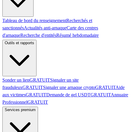
Tableau de bord du renseignement
Recherchés et
sanctionnés
Actualités anti-arnaque
Carte des centres
d'arnaque
Recherche d'entités
Résumé hebdomadaire
Outils et rapports
Sonder un lien
GRATUIT
Signaler un site
frauduleux
GRATUIT
Signaler une arnaque crypto
GRATUIT
Aide
aux victimes
GRATUIT
Demande de gel USDT
GRATUIT
Annuaire
Professionnel
GRATUIT
Services premium