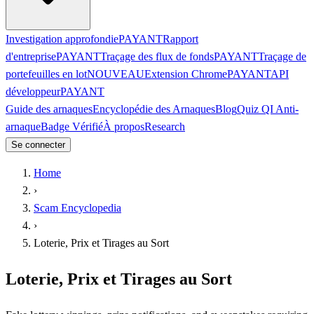
Investigation approfondie
PAYANT
Rapport
d'entreprise
PAYANT
Traçage des flux de fonds
PAYANT
Traçage de
portefeuilles en lot
NOUVEAU
Extension Chrome
PAYANT
API
développeur
PAYANT
Guide des arnaques
Encyclopédie des Arnaques
Blog
Quiz QI Anti-
arnaque
Badge Vérifié
À propos
Research
Se connecter
Home
›
Scam Encyclopedia
›
Loterie, Prix et Tirages au Sort
Loterie, Prix et Tirages au Sort