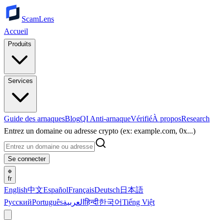
ScamLens
Accueil
Produits
Services
Guide des arnaques
Blog
QI Anti-arnaque
Vérifié
À propos
Research
Entrez un domaine ou adresse crypto (ex: example.com, 0x...)
Se connecter
fr
English
中文
Español
Français
Deutsch
日本語
Русский
Português
العربية
हिन्दी
한국어
Tiếng Việt