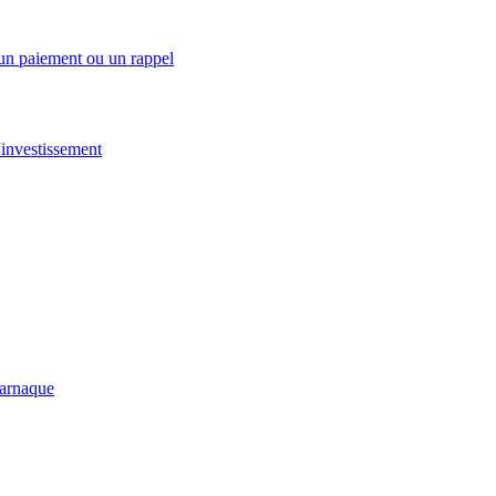
 un paiement ou un rappel
investissement
-arnaque