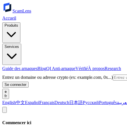
ScamLens
Accueil
Produits
Services
Guide des arnaques
Blog
QI Anti-arnaque
Vérifié
À propos
Research
Entrez un domaine ou adresse crypto (ex: example.com, 0x...)
Se connecter
fr
English
中文
Español
Français
Deutsch
日本語
Русский
Português
عربية
Commencer ici