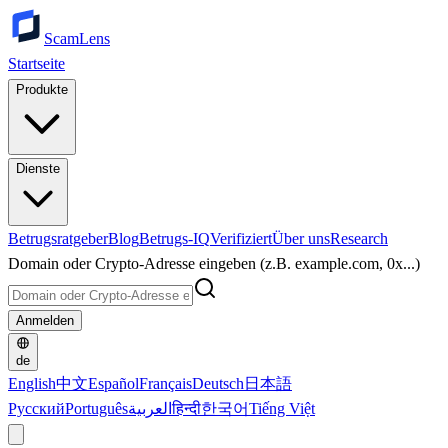
ScamLens
Startseite
Produkte
Dienste
Betrugsratgeber
Blog
Betrugs-IQ
Verifiziert
Über uns
Research
Domain oder Crypto-Adresse eingeben (z.B. example.com, 0x...)
Anmelden
de
English
中文
Español
Français
Deutsch
日本語
Русский
Português
العربية
हिन्दी
한국어
Tiếng Việt