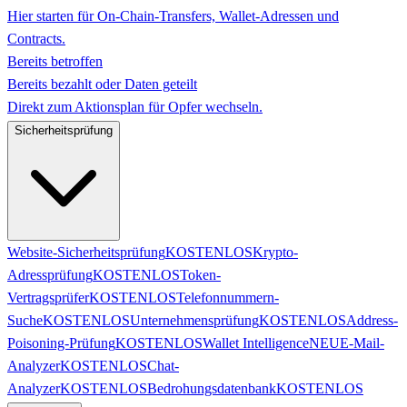
Hier starten für On-Chain-Transfers, Wallet-Adressen und
Contracts.
Bereits betroffen
Bereits bezahlt oder Daten geteilt
Direkt zum Aktionsplan für Opfer wechseln.
Sicherheitsprüfung
Website-Sicherheitsprüfung
KOSTENLOS
Krypto-
Adressprüfung
KOSTENLOS
Token-
Vertragsprüfer
KOSTENLOS
Telefonnummern-
Suche
KOSTENLOS
Unternehmensprüfung
KOSTENLOS
Address-
Poisoning-Prüfung
KOSTENLOS
Wallet Intelligence
NEU
E-Mail-
Analyzer
KOSTENLOS
Chat-
Analyzer
KOSTENLOS
Bedrohungsdatenbank
KOSTENLOS