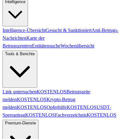
Intelligence
Intelligence-Übersicht
Gesucht & Sanktioniert
Anti-Betrugs-
Nachrichten
Karte der
Betrugszentren
Entitätensuche
Wochenübersicht
Tools & Berichte
Link untersuchen
KOSTENLOS
Betrugsseite
melden
KOSTENLOS
Krypto-Betrug
melden
KOSTENLOS
Opferhilfe
KOSTENLOS
USDT-
Sperrantrag
KOSTENLOS
Fachverzeichnis
KOSTENLOS
Premium-Dienste