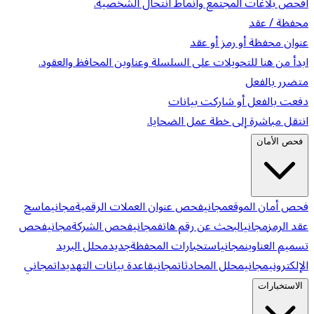
افحص بلاغات المجتمع وأنماط انتحال الشخصية.
محفظة / عقد
عنوان محفظة أو رمز أو عقد
ابدأ من هنا للتحويلات على السلسلة وعناوين المحافظ والعقود.
متضرر بالفعل
دفعت بالفعل أو شاركت بيانات
انتقل مباشرة إلى خطة عمل الضحايا.
فحص الأمان
فحص أمان الموقع
مجاني
فحص عنوان العملات الرقمية
مجاني
ماسح
عقد الرمز
مجاني
البحث عن رقم هاتف
مجاني
فحص الشركة
مجاني
فحص
تسميم العناوين
مجاني
استخبارات المحفظة
جديد
محلل البريد
الإلكتروني
مجاني
محلل المحادثات
مجاني
قاعدة بيانات التهديدات
مجاني
الاستخبارات