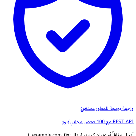
واجهة برمجة للمطورين
مدفوع
REST API مع 100 فحص مجاني/يوم
أدخل نطاقاً أو عنوان كريبتو (مثال: example.com, 0x...)