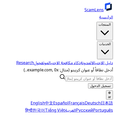
ScamLens
الرئيسية
المنتجات
الخدمات
دليل الاحتيال
المدونة
ذكاء مكافحة الاحتيال
موثق
حول
Research
أدخل نطاقاً أو عنوان كريبتو (مثال: example.com, 0x...)
تسجيل الدخول
ar
English
中文
Español
Français
Deutsch
日本語
Português
Русский
العربية
Tiếng Việt
한국어
हिन्दी