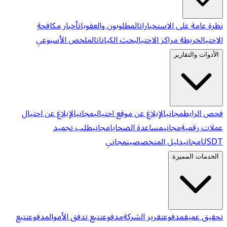
نظرة عامة على الاستخبارات
المطلوبون والعقوبات
أخبار مكافحة
الاحتيال
خريطة مراكز الاحتيال
بحث الكيانات
الملخص الأسبوعي
الأدوات والتقارير
فحص الرابط
مجاني
الإبلاغ عن موقع احتيالي
مجاني
الإبلاغ عن احتيال
عملات رقمية
مجاني
مساعدة الضحايا
مجاني
طلب تجميد
USDT
مجاني
دليل المتخصصين
مجاني
الخدمات المميزة
تحقيق عميق
مدفوع
تقرير الشركة
مدفوع
تتبع تدفق الأموال
مدفوع
تتبع