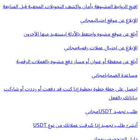
افتح الروابط المشبوهة بأمان واكشف التحويلات المخفية قبل المتابعة
الإبلاغ عن موقع احتيالي
مجاني
أبلغ عن موقع مشبوه واحتفظ بالأدلة ليستفيد منها الآخرون
الإبلاغ عن احتيال عملات رقمية
مجاني
أبلغ عن محفظة أو عنوان أو مسار دفع مشبوه بالعملات الرقمية
مساعدة الضحايا
مجاني
احصل على خطة خطوة بخطوة إذا كنت قد دفعت أو رددت أو شاركت
بياناتك بالفعل
طلب تجميد USDT
مجاني
أنشئ طلب تجميد إذا سُرقت عملاتك من نوع USDT
دليل المتخصصين
مجاني