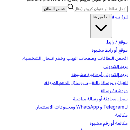
فحص النطاق
الرئيسية
ابدأ من هنا
موقع / رابط
موقع أو رابط مشبوه
افحص النطاقات وصفحات الويب وخطر انتحال الشخصية.
بريد إلكتروني
بريد إلكتروني أو فاتورة مشبوهة
للفواتير ورسائل التقييد ورسائل الدعم المزيفة.
دردشة / رسالة
سجل محادثة أو رسالة مباشرة
لـ Telegram و WhatsApp ومجموعات الاستثمار.
مكالمة
مكالمة أو رقم مشبوه