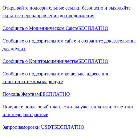
Открывайте подозрительные ссылки безопасно и выявляйте
скрытые перенаправления до продолжения
Сообщить о Мошенническом Сайте
БЕСПЛАТНО
Сообщите о подозрительном сайте и сохраните доказательства
для других
Сообщить о Криптомошенничестве
БЕСПЛАТНО
Сообщите о подозрительном кошельке, адресе или
криптоплатёжном маршруте
Помощь Жертвам
БЕСПЛАТНО
Получите пошаговый план, если вы уже заплатили, ответили
или передали данные
Запрос заморозки USDT
БЕСПЛАТНО