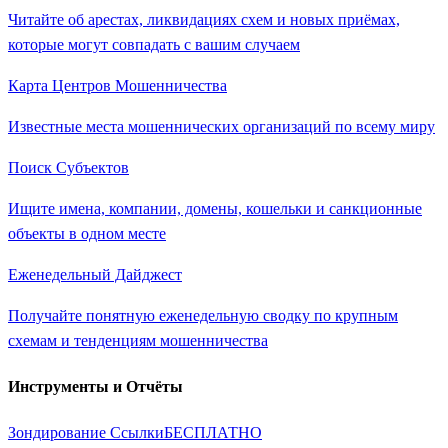
Читайте об арестах, ликвидациях схем и новых приёмах,
которые могут совпадать с вашим случаем
Карта Центров Мошенничества
Известные места мошеннических организаций по всему миру
Поиск Субъектов
Ищите имена, компании, домены, кошельки и санкционные
объекты в одном месте
Еженедельный Дайджест
Получайте понятную еженедельную сводку по крупным
схемам и тенденциям мошенничества
Инструменты и Отчёты
Зондирование Ссылки
БЕСПЛАТНО