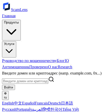
ScamLens
Главная
Продукты
Услуги
Руководство по мошенничеству
Блог
IQ
Антимошенник
Проверено
О нас
Research
Введите домен или криптоадрес (напр. example.com, 0x...)
Войти
ru
English
中文
Español
Français
Deutsch
日本語
Русский
Português
العربية
हिन्दी
한국어
Tiếng Việt