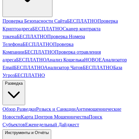
Проверка Безопасности Сайта
БЕСПЛАТНО
Проверка
Криптоадреса
БЕСПЛАТНО
Сканер контракта
токена
БЕСПЛАТНО
Проверка Номера
Телефона
БЕСПЛАТНО
Проверка
Компании
БЕСПЛАТНО
Проверка отравления
адреса
БЕСПЛАТНО
Анализ Кошелька
НОВОЕ
Анализатор
Email
БЕСПЛАТНО
Анализатор Чатов
БЕСПЛАТНО
База
Угроз
БЕСПЛАТНО
Разведка
Обзор Разведки
Розыск и Санкции
Антимошеннические
Новости
Карта Центров Мошенничества
Поиск
Субъектов
Еженедельный Дайджест
Инструменты и Отчёты