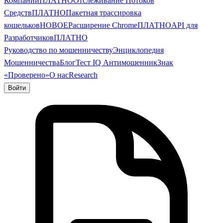
Компании
ПЛАТНО
Отслеживание Потоков
Средств
ПЛАТНО
Пакетная трассировка
кошельков
НОВОЕ
Расширение Chrome
ПЛАТНО
API для
Разработчиков
ПЛАТНО
Руководство по мошенничеству
Энциклопедия
Мошенничества
Блог
Тест IQ Антимошенник
Знак
«Проверено»
О нас
Research
Войти