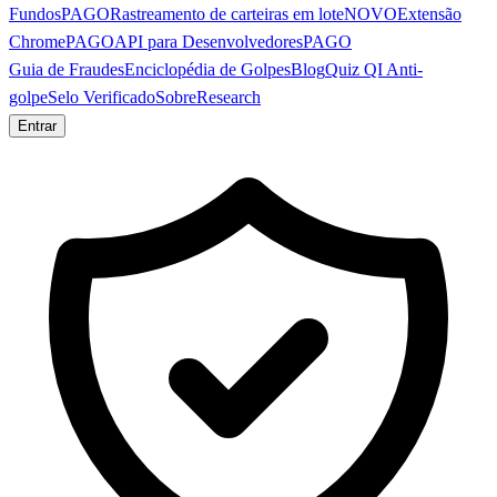
Fundos
PAGO
Rastreamento de carteiras em lote
NOVO
Extensão
Chrome
PAGO
API para Desenvolvedores
PAGO
Guia de Fraudes
Enciclopédia de Golpes
Blog
Quiz QI Anti-
golpe
Selo Verificado
Sobre
Research
Entrar