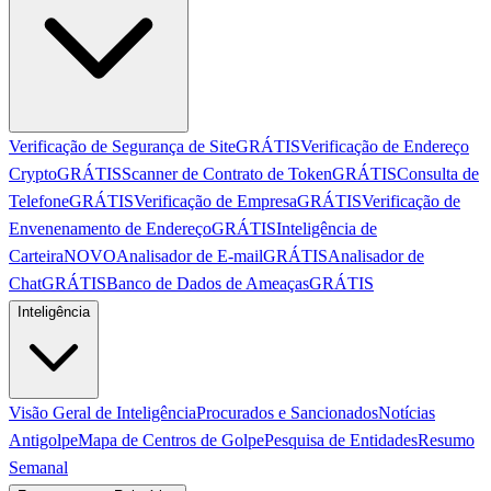
Verificação de Segurança de Site
GRÁTIS
Verificação de Endereço
Crypto
GRÁTIS
Scanner de Contrato de Token
GRÁTIS
Consulta de
Telefone
GRÁTIS
Verificação de Empresa
GRÁTIS
Verificação de
Envenenamento de Endereço
GRÁTIS
Inteligência de
Carteira
NOVO
Analisador de E-mail
GRÁTIS
Analisador de
Chat
GRÁTIS
Banco de Dados de Ameaças
GRÁTIS
Inteligência
Visão Geral de Inteligência
Procurados e Sancionados
Notícias
Antigolpe
Mapa de Centros de Golpe
Pesquisa de Entidades
Resumo
Semanal