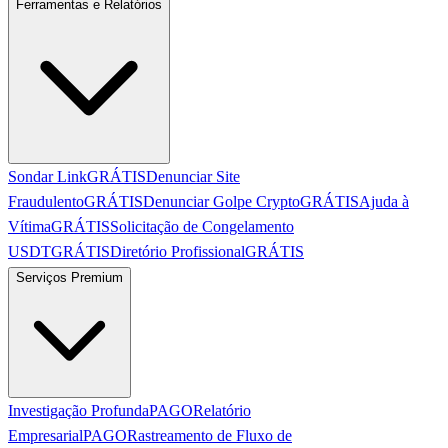
Ferramentas e Relatórios
Sondar Link
GRÁTIS
Denunciar Site
Fraudulento
GRÁTIS
Denunciar Golpe Crypto
GRÁTIS
Ajuda à
Vítima
GRÁTIS
Solicitação de Congelamento
USDT
GRÁTIS
Diretório Profissional
GRÁTIS
Serviços Premium
Investigação Profunda
PAGO
Relatório
Empresarial
PAGO
Rastreamento de Fluxo de