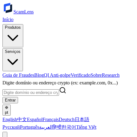
ScamLens
Início
Produtos
Serviços
Guia de Fraudes
Blog
QI Anti-golpe
Verificado
Sobre
Research
Digite domínio ou endereço crypto (ex: example.com, 0x...)
Entrar
pt
English
中文
Español
Français
Deutsch
日本語
Русский
Português
العربية
हिन्दी
한국어
Tiếng Việt