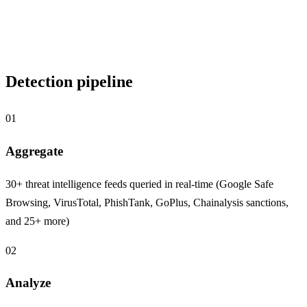
Detection pipeline
01
Aggregate
30+ threat intelligence feeds queried in real-time (Google Safe
Browsing, VirusTotal, PhishTank, GoPlus, Chainalysis sanctions,
and 25+ more)
02
Analyze