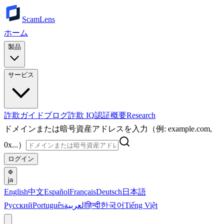
ScamLens
ホーム
製品
サービス
詐欺ガイド
ブログ
詐欺 IQ
認証
概要
Research
ドメインまたは暗号資産アドレスを入力（例: example.com,
0x...）
ログイン
ja
English
中文
Español
Français
Deutsch
日本語
Русский
Português
العربية
हिन्दी
한국어
Tiếng Việt