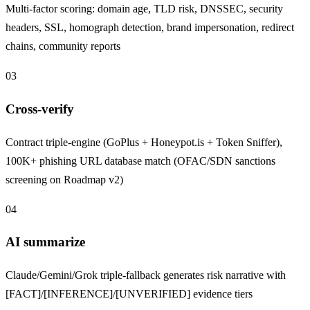
Multi-factor scoring: domain age, TLD risk, DNSSEC, security
headers, SSL, homograph detection, brand impersonation, redirect
chains, community reports
03
Cross-verify
Contract triple-engine (GoPlus + Honeypot.is + Token Sniffer),
100K+ phishing URL database match (OFAC/SDN sanctions
screening on Roadmap v2)
04
AI summarize
Claude/Gemini/Grok triple-fallback generates risk narrative with
[FACT]/[INFERENCE]/[UNVERIFIED] evidence tiers