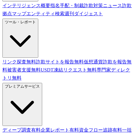
インテリジェンス概要
指名手配・制裁
詐欺対策ニュース
詐欺
拠点マップ
エンティティ検索
週刊ダイジェスト
ツール・レポート
リンク探査
無料
詐欺サイトを報告
無料
仮想通貨詐欺を報告
無
料
被害者支援
無料
USDT凍結リクエスト
無料
専門家ディレク
トリ
無料
プレミアムサービス
ディープ調査
有料
企業レポート
有料
資金フロー追跡
有料
一括