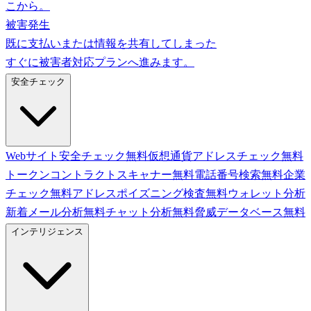
こから。
被害発生
既に支払いまたは情報を共有してしまった
すぐに被害者対応プランへ進みます。
安全チェック
Webサイト安全チェック
無料
仮想通貨アドレスチェック
無料
トークンコントラクトスキャナー
無料
電話番号検索
無料
企業
チェック
無料
アドレスポイズニング検査
無料
ウォレット分析
新着
メール分析
無料
チャット分析
無料
脅威データベース
無料
インテリジェンス