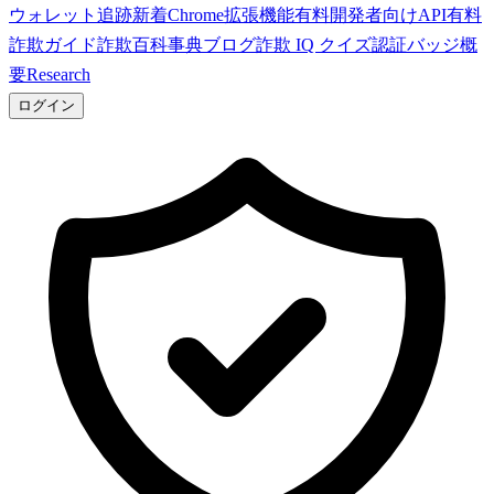
ウォレット追跡
新着
Chrome拡張機能
有料
開発者向けAPI
有料
詐欺ガイド
詐欺百科事典
ブログ
詐欺 IQ クイズ
認証バッジ
概
要
Research
ログイン