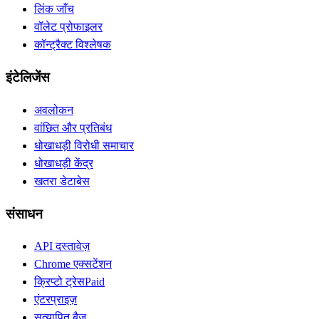
लिंक जाँच
वॉलेट प्रोफाइलर
कॉन्ट्रैक्ट विश्लेषक
इंटेलिजेंस
अवलोकन
वांछित और प्रतिबंध
धोखाधड़ी विरोधी समाचार
धोखाधड़ी केंद्र
खतरा डेटाबेस
संसाधन
API दस्तावेज़
Chrome एक्सटेंशन
क्रिप्टो ट्रेस
Paid
एंटरप्राइज़
सत्यापित बैज