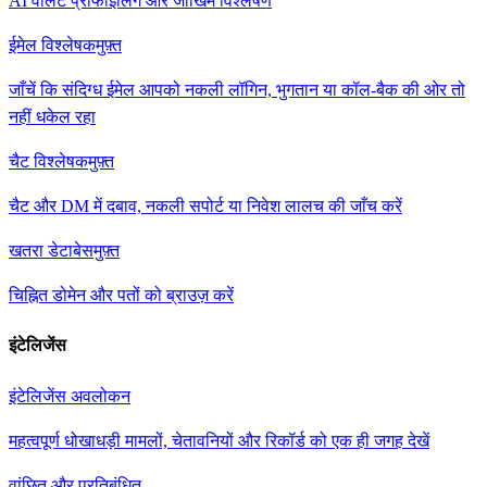
AI वॉलेट प्रोफाइलिंग और जोखिम विश्लेषण
ईमेल विश्लेषक
मुफ़्त
जाँचें कि संदिग्ध ईमेल आपको नकली लॉगिन, भुगतान या कॉल-बैक की ओर तो
नहीं धकेल रहा
चैट विश्लेषक
मुफ़्त
चैट और DM में दबाव, नकली सपोर्ट या निवेश लालच की जाँच करें
खतरा डेटाबेस
मुफ़्त
चिह्नित डोमेन और पतों को ब्राउज़ करें
इंटेलिजेंस
इंटेलिजेंस अवलोकन
महत्वपूर्ण धोखाधड़ी मामलों, चेतावनियों और रिकॉर्ड को एक ही जगह देखें
वांछित और प्रतिबंधित