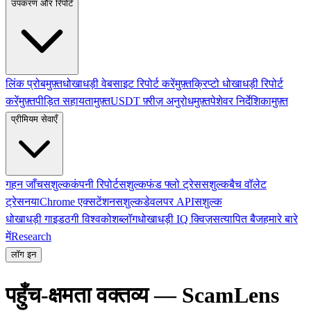
उपकरण और रिपोर्ट
लिंक प्रोब
मुफ़्त
धोखाधड़ी वेबसाइट रिपोर्ट करें
मुफ़्त
क्रिप्टो धोखाधड़ी रिपोर्ट
करें
मुफ़्त
पीड़ित सहायता
मुफ़्त
USDT फ़्रीज़ अनुरोध
मुफ़्त
पेशेवर निर्देशिका
मुफ़्त
प्रीमियम सेवाएँ
गहन जाँच
सशुल्क
कंपनी रिपोर्ट
सशुल्क
फंड फ्लो ट्रेस
सशुल्क
बैच वॉलेट
ट्रेस
नया
Chrome एक्सटेंशन
सशुल्क
डेवलपर API
सशुल्क
धोखाधड़ी गाइड
ठगी विश्वकोश
ब्लॉग
धोखाधड़ी IQ क्विज़
सत्यापित बैज
हमारे बारे
में
Research
लॉग इन
पहुँच-क्षमता वक्तव्य — ScamLens