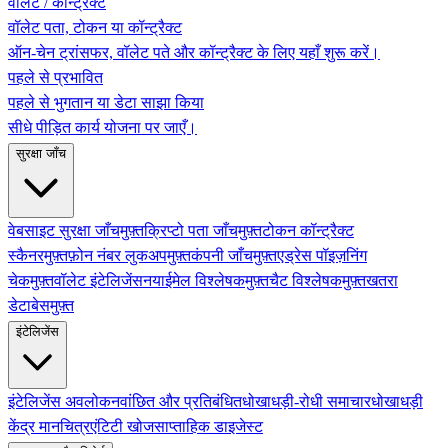
वॉलेट / कॉन्ट्रैक्ट
वॉलेट पता, टोकन या कॉन्ट्रैक्ट
ऑन-चेन ट्रांसफर, वॉलेट पते और कॉन्ट्रैक्ट के लिए यहाँ शुरू करें।
पहले से प्रभावित
पहले से भुगतान या डेटा साझा किया
सीधे पीड़ित कार्य योजना पर जाएँ।
सुरक्षा जाँच
वेबसाइट सुरक्षा जाँच
मुफ़्त
क्रिप्टो पता जाँच
मुफ़्त
टोकन कॉन्ट्रैक्ट
स्कैनर
मुफ़्त
फ़ोन नंबर लुकअप
मुफ़्त
कंपनी जाँच
मुफ़्त
एड्रेस पॉइज़निंग
चेक
मुफ़्त
वॉलेट इंटेलिजेंस
नया
ईमेल विश्लेषक
मुफ़्त
चैट विश्लेषक
मुफ़्त
खतरा
डेटाबेस
मुफ़्त
इंटेलिजेंस
इंटेलिजेंस अवलोकन
वांछित और प्रतिबंधित
धोखाधड़ी-रोधी समाचार
धोखाधड़ी
केंद्र मानचित्र
एंटिटी खोज
साप्ताहिक डाइजेस्ट