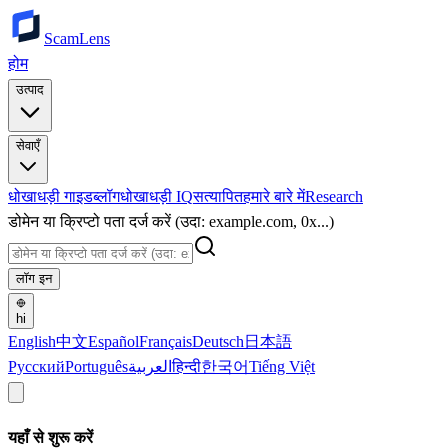
ScamLens
होम
उत्पाद
सेवाएँ
धोखाधड़ी गाइड
ब्लॉग
धोखाधड़ी IQ
सत्यापित
हमारे बारे में
Research
डोमेन या क्रिप्टो पता दर्ज करें (उदा: example.com, 0x...)
लॉग इन
hi
English
中文
Español
Français
Deutsch
日本語
Русский
Português
العربية
हिन्दी
한국어
Tiếng Việt
यहाँ से शुरू करें