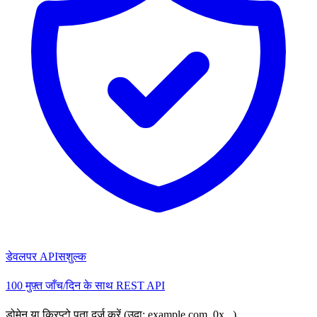
डेवलपर API
सशुल्क
100 मुफ़्त जाँच/दिन के साथ REST API
डोमेन या क्रिप्टो पता दर्ज करें (उदा: example.com, 0x...)