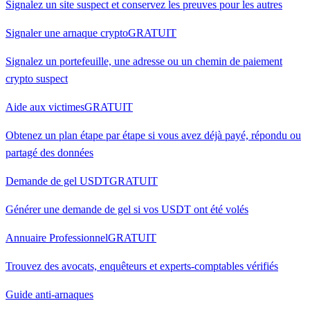
Signalez un site suspect et conservez les preuves pour les autres
Signaler une arnaque crypto
GRATUIT
Signalez un portefeuille, une adresse ou un chemin de paiement
crypto suspect
Aide aux victimes
GRATUIT
Obtenez un plan étape par étape si vous avez déjà payé, répondu ou
partagé des données
Demande de gel USDT
GRATUIT
Générer une demande de gel si vos USDT ont été volés
Annuaire Professionnel
GRATUIT
Trouvez des avocats, enquêteurs et experts-comptables vérifiés
Guide anti-arnaques