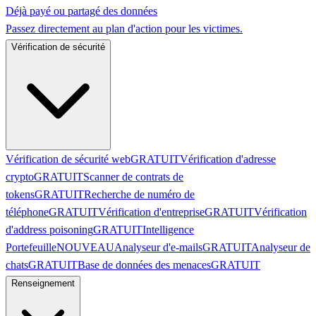
Déjà payé ou partagé des données
Passez directement au plan d'action pour les victimes.
Vérification de sécurité
Vérification de sécurité web
GRATUIT
Vérification d'adresse
crypto
GRATUIT
Scanner de contrats de
tokens
GRATUIT
Recherche de numéro de
téléphone
GRATUIT
Vérification d'entreprise
GRATUIT
Vérification
d'address poisoning
GRATUIT
Intelligence
Portefeuille
NOUVEAU
Analyseur d'e-mails
GRATUIT
Analyseur de
chats
GRATUIT
Base de données des menaces
GRATUIT
Renseignement