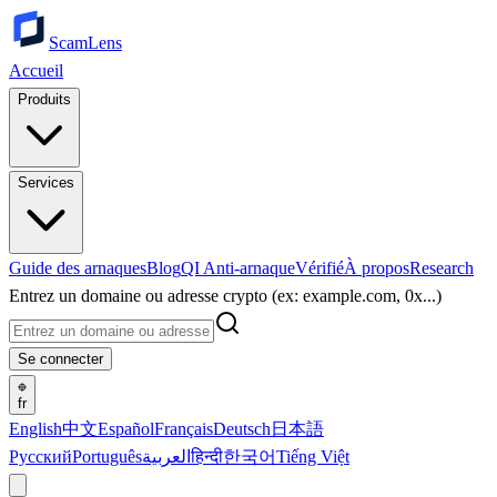
ScamLens
Accueil
Produits
Services
Guide des arnaques
Blog
QI Anti-arnaque
Vérifié
À propos
Research
Entrez un domaine ou adresse crypto (ex: example.com, 0x...)
Se connecter
fr
English
中文
Español
Français
Deutsch
日本語
Русский
Português
العربية
हिन्दी
한국어
Tiếng Việt