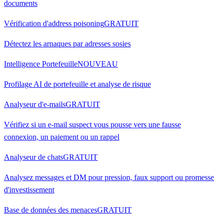
documents
Vérification d'address poisoning
GRATUIT
Détectez les arnaques par adresses sosies
Intelligence Portefeuille
NOUVEAU
Profilage AI de portefeuille et analyse de risque
Analyseur d'e-mails
GRATUIT
Vérifiez si un e-mail suspect vous pousse vers une fausse
connexion, un paiement ou un rappel
Analyseur de chats
GRATUIT
Analysez messages et DM pour pression, faux support ou promesse
d'investissement
Base de données des menaces
GRATUIT