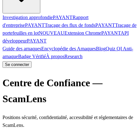
Investigation approfondie
PAYANT
Rapport
d'entreprise
PAYANT
Traçage des flux de fonds
PAYANT
Traçage de
portefeuilles en lot
NOUVEAU
Extension Chrome
PAYANT
API
développeur
PAYANT
Guide des arnaques
Encyclopédie des Arnaques
Blog
Quiz QI Anti-
arnaque
Badge Vérifié
À propos
Research
Se connecter
Centre de Confiance —
ScamLens
Positions sécurité, confidentialité, accessibilité et réglementaires de
ScamLens.