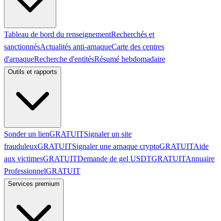
Tableau de bord du renseignement
Recherchés et
sanctionnés
Actualités anti-arnaque
Carte des centres
d'arnaque
Recherche d'entités
Résumé hebdomadaire
Outils et rapports
Sonder un lien
GRATUIT
Signaler un site
frauduleux
GRATUIT
Signaler une arnaque crypto
GRATUIT
Aide
aux victimes
GRATUIT
Demande de gel USDT
GRATUIT
Annuaire
Professionnel
GRATUIT
Services premium