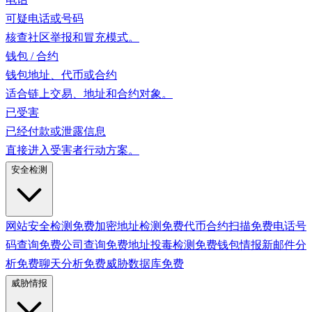
可疑电话或号码
核查社区举报和冒充模式。
钱包 / 合约
钱包地址、代币或合约
适合链上交易、地址和合约对象。
已受害
已经付款或泄露信息
直接进入受害者行动方案。
安全检测
网站安全检测
免费
加密地址检测
免费
代币合约扫描
免费
电话号
码查询
免费
公司查询
免费
地址投毒检测
免费
钱包情报
新
邮件分
析
免费
聊天分析
免费
威胁数据库
免费
威胁情报