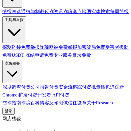
情报总览
通缉与制裁
反诈资讯
诈骗窝点地图
实体搜索
每周简报
工具与举报
探测链接
免费
举报诈骗网站
免费
举报加密骗局
免费
受害者援助
免费
USDT 冻结申请
免费
专业服务目录
免费
高级服务
深度调查
付费
公司报告
付费
资金流追踪
付费
批量钱包追踪
新
Chrome 扩展
付费
开发者 API
付费
防诈指南
诈骗百科
博客
反诈测试
信任徽章
关于
Research
登录
网店核验