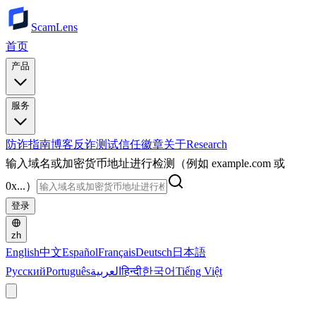
ScamLens
首页
产品
服务
防诈指南
博客
反诈测试
信任徽章
关于
Research
输入域名或加密货币地址进行检测（例如 example.com 或
0x...）
登录
zh
English
中文
Español
Français
Deutsch
日本語
Русский
Português
العربية
हिन्दी
한국어
Tiếng Việt