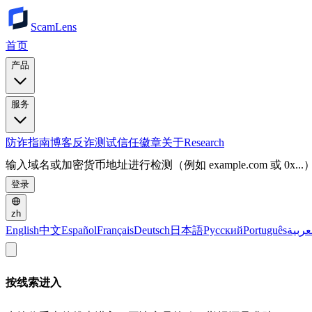
ScamLens
首页
产品
服务
防诈指南
博客
反诈测试
信任徽章
关于
Research
输入域名或加密货币地址进行检测（例如 example.com 或 0x...
登录
zh
English
中文
Español
Français
Deutsch
日本語
Русский
Português
عربية
按线索进入