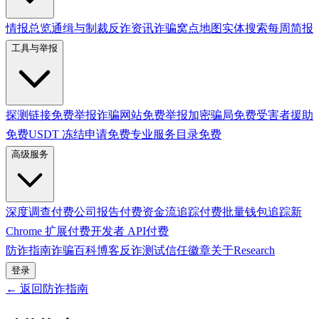
情报总览
通缉与制裁
反诈资讯
诈骗窝点地图
实体搜索
每周简报
工具与举报
探测链接
免费
举报诈骗网站
免费
举报加密骗局
免费
受害者援助
免费
USDT 冻结申请
免费
专业服务目录
免费
高级服务
深度调查
付费
公司报告
付费
资金流追踪
付费
批量钱包追踪
新
Chrome 扩展
付费
开发者 API
付费
防诈指南
诈骗百科
博客
反诈测试
信任徽章
关于
Research
登录
← 返回防诈指南