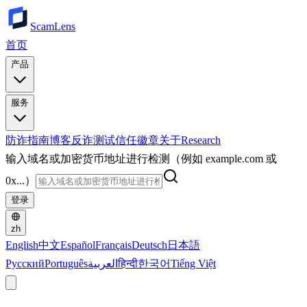
ScamLens
首页
产品
服务
防诈指南
博客
反诈测试
信任徽章
关于
Research
输入域名或加密货币地址进行检测（例如 example.com 或
0x...）
登录
zh
English
中文
Español
Français
Deutsch
日本語
Русский
Português
العربية
हिन्दी
한국어
Tiếng Việt