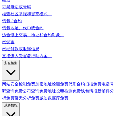
可疑电话或号码
核查社区举报和冒充模式。
钱包 / 合约
钱包地址、代币或合约
适合链上交易、地址和合约对象。
已受害
已经付款或泄露信息
直接进入受害者行动方案。
安全检测
网站安全检测
免费
加密地址检测
免费
代币合约扫描
免费
电话号
码查询
免费
公司查询
免费
地址投毒检测
免费
钱包情报
新
邮件分
析
免费
聊天分析
免费
威胁数据库
免费
威胁情报