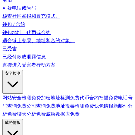
可疑电话或号码
核查社区举报和冒充模式。
钱包 / 合约
钱包地址、代币或合约
适合链上交易、地址和合约对象。
已受害
已经付款或泄露信息
直接进入受害者行动方案。
安全检测
网站安全检测
免费
加密地址检测
免费
代币合约扫描
免费
电话号
码查询
免费
公司查询
免费
地址投毒检测
免费
钱包情报
新
邮件分
析
免费
聊天分析
免费
威胁数据库
免费
威胁情报