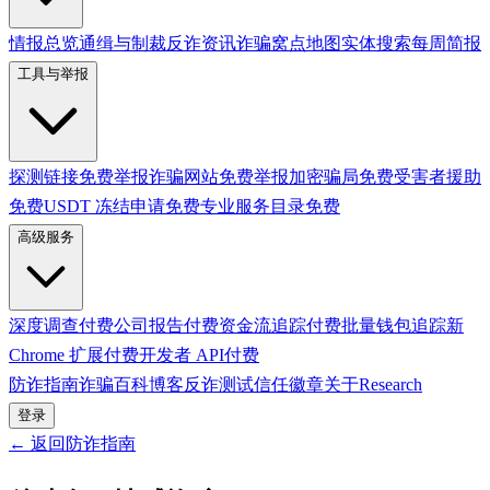
情报总览
通缉与制裁
反诈资讯
诈骗窝点地图
实体搜索
每周简报
工具与举报
探测链接
免费
举报诈骗网站
免费
举报加密骗局
免费
受害者援助
免费
USDT 冻结申请
免费
专业服务目录
免费
高级服务
深度调查
付费
公司报告
付费
资金流追踪
付费
批量钱包追踪
新
Chrome 扩展
付费
开发者 API
付费
防诈指南
诈骗百科
博客
反诈测试
信任徽章
关于
Research
登录
← 返回防诈指南