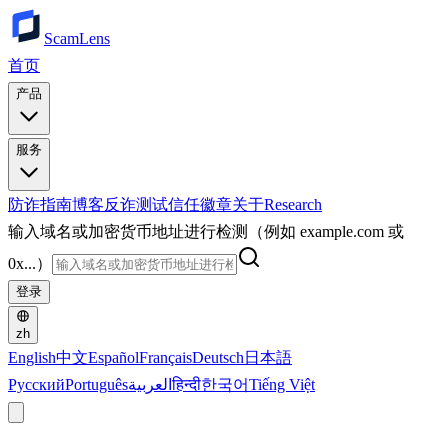
ScamLens
首页
产品
服务
防诈指南
博客
反诈测试
信任徽章
关于
Research
输入域名或加密货币地址进行检测（例如 example.com 或
0x...）
登录
zh
English
中文
Español
Français
Deutsch
日本語
Русский
Português
العربية
हिन्दी
한국어
Tiếng Việt