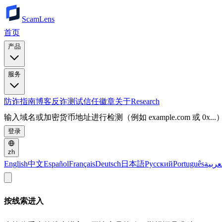
ScamLens
首页
产品
服务
防诈指南
博客
反诈测试
信任徽章
关于
Research
输入域名或加密货币地址进行检测（例如 example.com 或 0x...
登录
zh
English
中文
Español
Français
Deutsch
日本語
Русский
Português
عربية
按线索进入