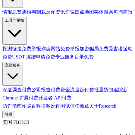
情报总览
通缉与制裁
反诈资讯
诈骗窝点地图
实体搜索
每周简报
工具与举报
探测链接
免费
举报诈骗网站
免费
举报加密骗局
免费
受害者援助
免费
USDT 冻结申请
免费
专业服务目录
免费
高级服务
深度调查
付费
公司报告
付费
资金流追踪
付费
批量钱包追踪
新
Chrome 扩展
付费
开发者 API
付费
防诈指南
诈骗百科
博客
反诈测试
信任徽章
关于
Research
登录
美国 FBI IC3