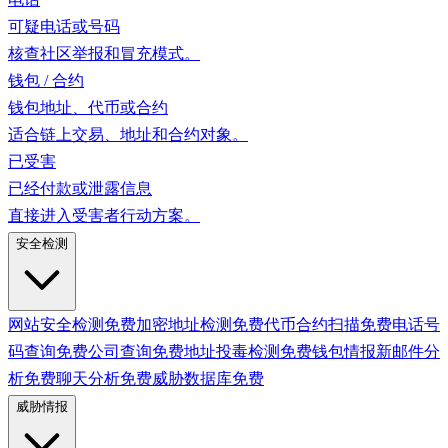
可疑电话或号码
核查社区举报和冒充模式。
钱包 / 合约
钱包地址、代币或合约
适合链上交易、地址和合约对象。
已受害
已经付款或泄露信息
直接进入受害者行动方案。
安全检测
网站安全检测
免费
加密地址检测
免费
代币合约扫描
免费
电话号
码查询
免费
公司查询
免费
地址投毒检测
免费
钱包情报
新
邮件分
析
免费
聊天分析
免费
威胁数据库
免费
威胁情报