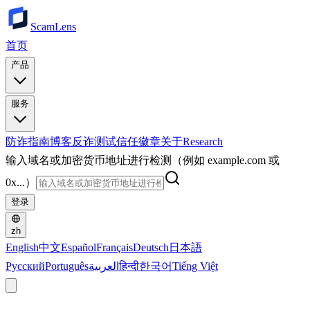
ScamLens
首页
产品
服务
防诈指南
博客
反诈测试
信任徽章
关于
Research
输入域名或加密货币地址进行检测（例如 example.com 或
0x...）
登录
zh
English
中文
Español
Français
Deutsch
日本語
Русский
Português
العربية
हिन्दी
한국어
Tiếng Việt