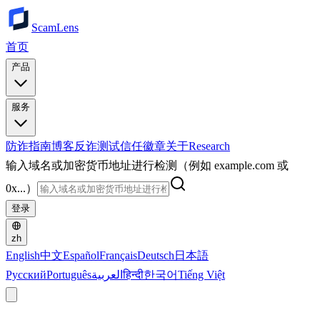
ScamLens
首页
产品
服务
防诈指南
博客
反诈测试
信任徽章
关于
Research
输入域名或加密货币地址进行检测（例如 example.com 或
0x...）
登录
zh
English
中文
Español
Français
Deutsch
日本語
Русский
Português
العربية
हिन्दी
한국어
Tiếng Việt