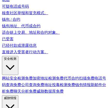
可疑电话或号码
核查社区举报和冒充模式。
钱包 / 合约
钱包地址、代币或合约
适合链上交易、地址和合约对象。
已受害
已经付款或泄露信息
直接进入受害者行动方案。
安全检测
网站安全检测
免费
加密地址检测
免费
代币合约扫描
免费
电话号
码查询
免费
公司查询
免费
地址投毒检测
免费
钱包情报
新
邮件分
析
免费
聊天分析
免费
威胁数据库
免费
威胁情报