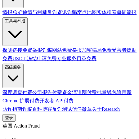
情报总览
通缉与制裁
反诈资讯
诈骗窝点地图
实体搜索
每周简报
工具与举报
探测链接
免费
举报诈骗网站
免费
举报加密骗局
免费
受害者援助
免费
USDT 冻结申请
免费
专业服务目录
免费
高级服务
深度调查
付费
公司报告
付费
资金流追踪
付费
批量钱包追踪
新
Chrome 扩展
付费
开发者 API
付费
防诈指南
诈骗百科
博客
反诈测试
信任徽章
关于
Research
登录
英国 Action Fraud