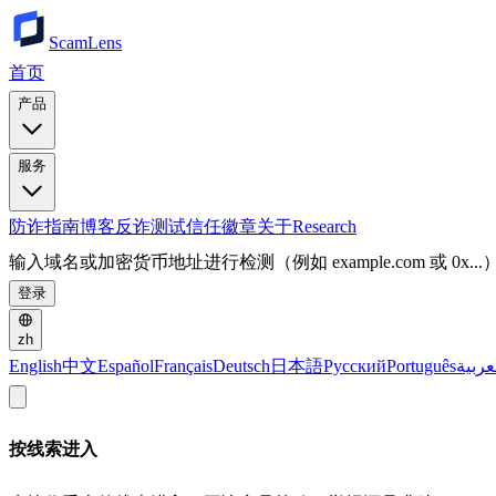
ScamLens
首页
产品
服务
防诈指南
博客
反诈测试
信任徽章
关于
Research
输入域名或加密货币地址进行检测（例如 example.com 或 0x...
登录
zh
English
中文
Español
Français
Deutsch
日本語
Русский
Português
عربية
按线索进入