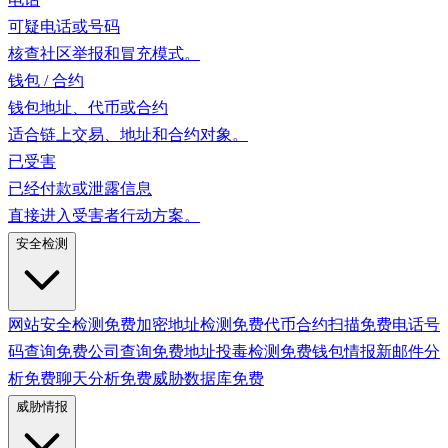
可疑电话或号码
核查社区举报和冒充模式。
钱包 / 合约
钱包地址、代币或合约
适合链上交易、地址和合约对象。
已受害
已经付款或泄露信息
直接进入受害者行动方案。
安全检测
网站安全检测
免费
加密地址检测
免费
代币合约扫描
免费
电话号
码查询
免费
公司查询
免费
地址投毒检测
免费
钱包情报
新
邮件分
析
免费
聊天分析
免费
威胁数据库
免费
威胁情报