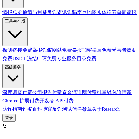
情报总览
通缉与制裁
反诈资讯
诈骗窝点地图
实体搜索
每周简报
工具与举报
探测链接
免费
举报诈骗网站
免费
举报加密骗局
免费
受害者援助
免费
USDT 冻结申请
免费
专业服务目录
免费
高级服务
深度调查
付费
公司报告
付费
资金流追踪
付费
批量钱包追踪
新
Chrome 扩展
付费
开发者 API
付费
防诈指南
诈骗百科
博客
反诈测试
信任徽章
关于
Research
登录
🦆