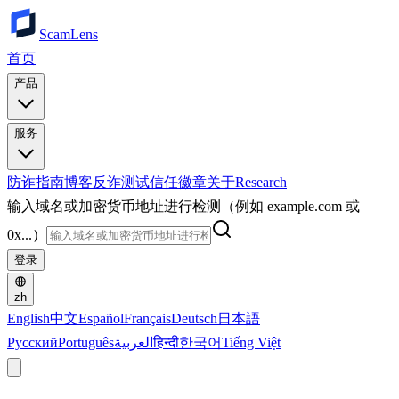
ScamLens
首页
产品
服务
防诈指南
博客
反诈测试
信任徽章
关于
Research
输入域名或加密货币地址进行检测（例如 example.com 或
0x...）
登录
zh
English
中文
Español
Français
Deutsch
日本語
Русский
Português
العربية
हिन्दी
한국어
Tiếng Việt