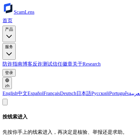
ScamLens
首页
产品
服务
防诈指南
博客
反诈测试
信任徽章
关于
Research
登录
zh
English
中文
Español
Français
Deutsch
日本語
Русский
Português
عربية
按线索进入
先按你手上的线索进入，再决定是核验、举报还是求助。