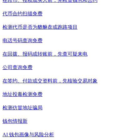
在转币、授权或买入前，先检查钱包和合约
代币合约扫描
免费
检测代币是否为貔貅盘或跑路项目
电话号码查询
免费
在回拨、报码或转账前，先查可疑来电
公司查询
免费
在签约、付款或交资料前，先核验交易对象
地址投毒检测
免费
检测仿冒地址骗局
钱包情报
新
AI 钱包画像与风险分析