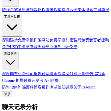
情报总览
通缉与制裁
反诈资讯
诈骗窝点地图
实体搜索
每周简报
工具与举报
探测链接
免费
举报诈骗网站
免费
举报加密骗局
免费
受害者援助
免费
USDT 冻结申请
免费
专业服务目录
免费
高级服务
深度调查
付费
公司报告
付费
资金流追踪
付费
批量钱包追踪
新
Chrome 扩展
付费
开发者 API
付费
防诈指南
诈骗百科
博客
反诈测试
信任徽章
关于
Research
登录
聊天记录分析