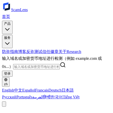
ScamLens
首页
产品
服务
防诈指南
博客
反诈测试
信任徽章
关于
Research
输入域名或加密货币地址进行检测（例如 example.com 或
0x...）
登录
zh
English
中文
Español
Français
Deutsch
日本語
Русский
Português
العربية
हिन्दी
한국어
Tiếng Việt