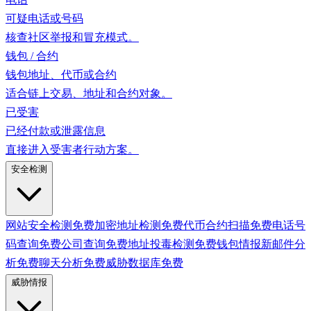
可疑电话或号码
核查社区举报和冒充模式。
钱包 / 合约
钱包地址、代币或合约
适合链上交易、地址和合约对象。
已受害
已经付款或泄露信息
直接进入受害者行动方案。
安全检测
网站安全检测
免费
加密地址检测
免费
代币合约扫描
免费
电话号
码查询
免费
公司查询
免费
地址投毒检测
免费
钱包情报
新
邮件分
析
免费
聊天分析
免费
威胁数据库
免费
威胁情报