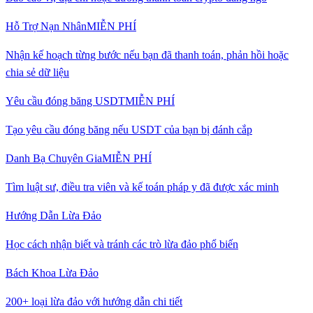
Hỗ Trợ Nạn Nhân
MIỄN PHÍ
Nhận kế hoạch từng bước nếu bạn đã thanh toán, phản hồi hoặc
chia sẻ dữ liệu
Yêu cầu đóng băng USDT
MIỄN PHÍ
Tạo yêu cầu đóng băng nếu USDT của bạn bị đánh cắp
Danh Bạ Chuyên Gia
MIỄN PHÍ
Tìm luật sư, điều tra viên và kế toán pháp y đã được xác minh
Hướng Dẫn Lừa Đảo
Học cách nhận biết và tránh các trò lừa đảo phổ biến
Bách Khoa Lừa Đảo
200+ loại lừa đảo với hướng dẫn chi tiết