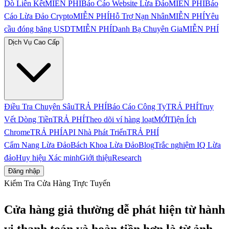
Dò Liên Kết
MIỄN PHÍ
Báo Cáo Website Lừa Đảo
MIỄN PHÍ
Báo
Cáo Lừa Đảo Crypto
MIỄN PHÍ
Hỗ Trợ Nạn Nhân
MIỄN PHÍ
Yêu
cầu đóng băng USDT
MIỄN PHÍ
Danh Bạ Chuyên Gia
MIỄN PHÍ
Dịch Vụ Cao Cấp
Điều Tra Chuyên Sâu
TRẢ PHÍ
Báo Cáo Công Ty
TRẢ PHÍ
Truy
Vết Dòng Tiền
TRẢ PHÍ
Theo dõi ví hàng loạt
MỚI
Tiện Ích
Chrome
TRẢ PHÍ
API Nhà Phát Triển
TRẢ PHÍ
Cẩm Nang Lừa Đảo
Bách Khoa Lừa Đảo
Blog
Trắc nghiệm IQ Lừa
đảo
Huy hiệu Xác minh
Giới thiệu
Research
Đăng nhập
Kiểm Tra Cửa Hàng Trực Tuyến
Cửa hàng giả thường dễ phát hiện từ hành