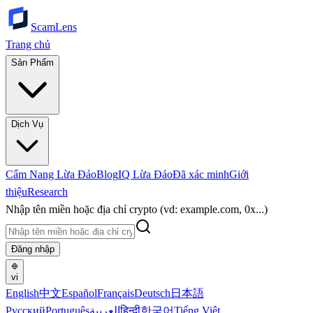
ScamLens
Trang chủ
Sản Phẩm
Dịch Vụ
Cẩm Nang Lừa Đảo
Blog
IQ Lừa Đảo
Đã xác minh
Giới
thiệu
Research
Nhập tên miền hoặc địa chỉ crypto (vd: example.com, 0x...)
Đăng nhập
vi
English
中文
Español
Français
Deutsch
日本語
Русский
Português
العربية
हिन्दी
한국어
Tiếng Việt