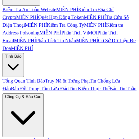
Kiểm Tra An Toàn Website
MIỄN PHÍ
Kiểm Tra Địa Chỉ
Crypto
MIỄN PHÍ
Quét Hợp Đồng Token
MIỄN PHÍ
Tra Cứu Số
Điện Thoại
MIỄN PHÍ
Kiểm Tra Công Ty
MIỄN PHÍ
Kiểm tra
Address Poisoning
MIỄN PHÍ
Phân Tích Ví
MỚI
Phân Tích
Email
MIỄN PHÍ
Phân Tích Tin Nhắn
MIỄN PHÍ
Cơ Sở Dữ Liệu Đe
Dọa
MIỄN PHÍ
Tình Báo
Tổng Quan Tình Báo
Truy Nã & Trừng Phạt
Tin Chống Lừa
Đảo
Bản Đồ Trung Tâm Lừa Đảo
Tìm Kiếm Thực Thể
Bản Tin Tuần
Công Cụ & Báo Cáo