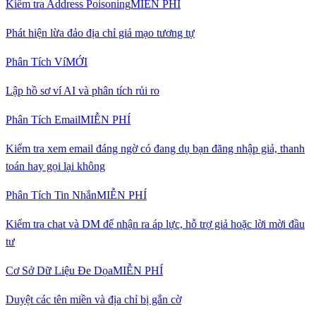
Kiểm tra Address Poisoning
MIỄN PHÍ
Phát hiện lừa đảo địa chỉ giả mạo tương tự
Phân Tích Ví
MỚI
Lập hồ sơ ví AI và phân tích rủi ro
Phân Tích Email
MIỄN PHÍ
Kiểm tra xem email đáng ngờ có đang dụ bạn đăng nhập giả, thanh
toán hay gọi lại không
Phân Tích Tin Nhắn
MIỄN PHÍ
Kiểm tra chat và DM để nhận ra áp lực, hỗ trợ giả hoặc lời mời đầu
tư
Cơ Sở Dữ Liệu Đe Dọa
MIỄN PHÍ
Duyệt các tên miền và địa chỉ bị gắn cờ