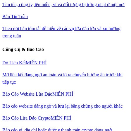
Tìm tên, công ty, tên miền, ví và đối tượng bị trừng phạt ở một nơi
Bản Tin Tuần
Theo dõi bản tóm tắt dễ hiểu về các vụ lừa đảo lớn và xu hướng
trong tuần
Công Cụ & Báo Cáo
Dò Liên Kết
MIỄN PHÍ
Mở liên kết đáng ngờ an toàn và lộ ra chuyển hướng ẩn trước khi
tiếp tục
Báo Cáo Website Lừa Đảo
MIỄN PHÍ
Báo cáo website đáng ngờ và lưu lại bằng chứng cho người khác
Báo Cáo Lừa Đảo Crypto
MIỄN PHÍ
Báo cáo ví, địa chỉ hoặc đường thanh toán crypto đáng ngờ