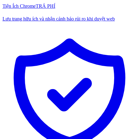
Tiện Ích Chrome
TRẢ PHÍ
Lưu trang hữu ích và nhận cảnh báo rủi ro khi duyệt web