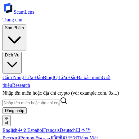
ScamLens
Trang chủ
Sản Phẩm
Dịch Vụ
Cẩm Nang Lừa Đảo
Blog
IQ Lừa Đảo
Đã xác minh
Giới
thiệu
Research
Nhập tên miền hoặc địa chỉ crypto (vd: example.com, 0x...)
Đăng nhập
vi
English
中文
Español
Français
Deutsch
日本語
Русский
Português
العربية
हिन्दी
한국어
Tiếng Việt