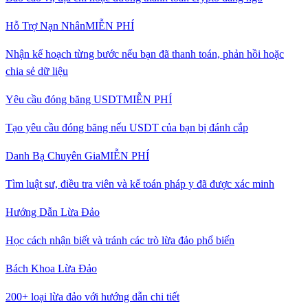
Hỗ Trợ Nạn Nhân
MIỄN PHÍ
Nhận kế hoạch từng bước nếu bạn đã thanh toán, phản hồi hoặc
chia sẻ dữ liệu
Yêu cầu đóng băng USDT
MIỄN PHÍ
Tạo yêu cầu đóng băng nếu USDT của bạn bị đánh cắp
Danh Bạ Chuyên Gia
MIỄN PHÍ
Tìm luật sư, điều tra viên và kế toán pháp y đã được xác minh
Hướng Dẫn Lừa Đảo
Học cách nhận biết và tránh các trò lừa đảo phổ biến
Bách Khoa Lừa Đảo
200+ loại lừa đảo với hướng dẫn chi tiết