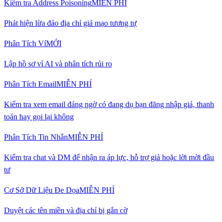
Kiểm tra Address Poisoning
MIỄN PHÍ
Phát hiện lừa đảo địa chỉ giả mạo tương tự
Phân Tích Ví
MỚI
Lập hồ sơ ví AI và phân tích rủi ro
Phân Tích Email
MIỄN PHÍ
Kiểm tra xem email đáng ngờ có đang dụ bạn đăng nhập giả, thanh
toán hay gọi lại không
Phân Tích Tin Nhắn
MIỄN PHÍ
Kiểm tra chat và DM để nhận ra áp lực, hỗ trợ giả hoặc lời mời đầu
tư
Cơ Sở Dữ Liệu Đe Dọa
MIỄN PHÍ
Duyệt các tên miền và địa chỉ bị gắn cờ