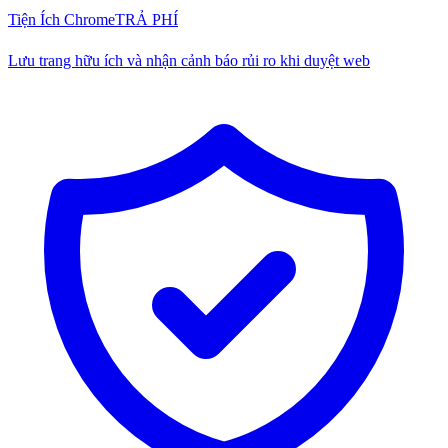
Tiện Ích Chrome
TRẢ PHÍ
Lưu trang hữu ích và nhận cảnh báo rủi ro khi duyệt web