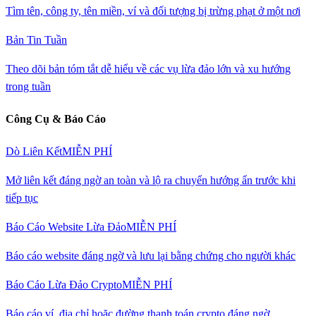
Tìm tên, công ty, tên miền, ví và đối tượng bị trừng phạt ở một nơi
Bản Tin Tuần
Theo dõi bản tóm tắt dễ hiểu về các vụ lừa đảo lớn và xu hướng
trong tuần
Công Cụ & Báo Cáo
Dò Liên Kết
MIỄN PHÍ
Mở liên kết đáng ngờ an toàn và lộ ra chuyển hướng ẩn trước khi
tiếp tục
Báo Cáo Website Lừa Đảo
MIỄN PHÍ
Báo cáo website đáng ngờ và lưu lại bằng chứng cho người khác
Báo Cáo Lừa Đảo Crypto
MIỄN PHÍ
Báo cáo ví, địa chỉ hoặc đường thanh toán crypto đáng ngờ