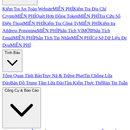
Kiểm Tra An Toàn Website
MIỄN PHÍ
Kiểm Tra Địa Chỉ
Crypto
MIỄN PHÍ
Quét Hợp Đồng Token
MIỄN PHÍ
Tra Cứu Số
Điện Thoại
MIỄN PHÍ
Kiểm Tra Công Ty
MIỄN PHÍ
Kiểm tra
Address Poisoning
MIỄN PHÍ
Phân Tích Ví
MỚI
Phân Tích
Email
MIỄN PHÍ
Phân Tích Tin Nhắn
MIỄN PHÍ
Cơ Sở Dữ Liệu Đe
Dọa
MIỄN PHÍ
Tình Báo
Tổng Quan Tình Báo
Truy Nã & Trừng Phạt
Tin Chống Lừa
Đảo
Bản Đồ Trung Tâm Lừa Đảo
Tìm Kiếm Thực Thể
Bản Tin Tuần
Công Cụ & Báo Cáo