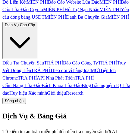
Dò Liên Kết
MIỄN PHÍ
Báo Cáo Website Lừa Đảo
MIỄN PHÍ
Báo
Cáo Lừa Đảo Crypto
MIỄN PHÍ
Hỗ Trợ Nạn Nhân
MIỄN PHÍ
Yêu
cầu đóng băng USDT
MIỄN PHÍ
Danh Bạ Chuyên Gia
MIỄN PHÍ
Dịch Vụ Cao Cấp
Điều Tra Chuyên Sâu
TRẢ PHÍ
Báo Cáo Công Ty
TRẢ PHÍ
Truy
Vết Dòng Tiền
TRẢ PHÍ
Theo dõi ví hàng loạt
MỚI
Tiện Ích
Chrome
TRẢ PHÍ
API Nhà Phát Triển
TRẢ PHÍ
Cẩm Nang Lừa Đảo
Bách Khoa Lừa Đảo
Blog
Trắc nghiệm IQ Lừa
đảo
Huy hiệu Xác minh
Giới thiệu
Research
Đăng nhập
Dịch Vụ & Bảng Giá
Từ kiểm tra an toàn miễn phí đến điều tra chuyên sâu bởi AI