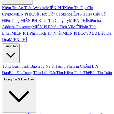
Kiểm Tra An Toàn Website
MIỄN PHÍ
Kiểm Tra Địa Chỉ
Crypto
MIỄN PHÍ
Quét Hợp Đồng Token
MIỄN PHÍ
Tra Cứu Số
Điện Thoại
MIỄN PHÍ
Kiểm Tra Công Ty
MIỄN PHÍ
Kiểm tra
Address Poisoning
MIỄN PHÍ
Phân Tích Ví
MỚI
Phân Tích
Email
MIỄN PHÍ
Phân Tích Tin Nhắn
MIỄN PHÍ
Cơ Sở Dữ Liệu Đe
Dọa
MIỄN PHÍ
Tình Báo
Tổng Quan Tình Báo
Truy Nã & Trừng Phạt
Tin Chống Lừa
Đảo
Bản Đồ Trung Tâm Lừa Đảo
Tìm Kiếm Thực Thể
Bản Tin Tuần
Công Cụ & Báo Cáo