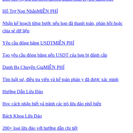
Hỗ Trợ Nạn Nhân
MIỄN PHÍ
Nhận kế hoạch từng bước nếu bạn đã thanh toán, phản hồi hoặc
chia sẻ dữ liệu
Yêu cầu đóng băng USDT
MIỄN PHÍ
Tạo yêu cầu đóng băng nếu USDT của bạn bị đánh cắp
Danh Bạ Chuyên Gia
MIỄN PHÍ
Tìm luật sư, điều tra viên và kế toán pháp y đã được xác minh
Hướng Dẫn Lừa Đảo
Học cách nhận biết và tránh các trò lừa đảo phổ biến
Bách Khoa Lừa Đảo
200+ loại lừa đảo với hướng dẫn chi tiết