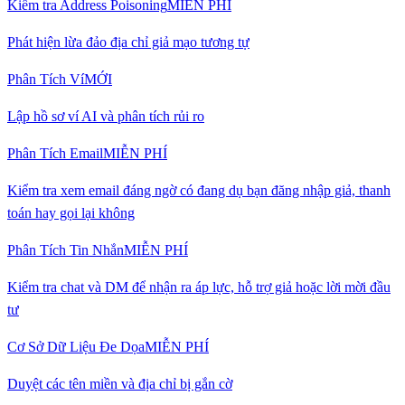
Kiểm tra Address Poisoning
MIỄN PHÍ
Phát hiện lừa đảo địa chỉ giả mạo tương tự
Phân Tích Ví
MỚI
Lập hồ sơ ví AI và phân tích rủi ro
Phân Tích Email
MIỄN PHÍ
Kiểm tra xem email đáng ngờ có đang dụ bạn đăng nhập giả, thanh
toán hay gọi lại không
Phân Tích Tin Nhắn
MIỄN PHÍ
Kiểm tra chat và DM để nhận ra áp lực, hỗ trợ giả hoặc lời mời đầu
tư
Cơ Sở Dữ Liệu Đe Dọa
MIỄN PHÍ
Duyệt các tên miền và địa chỉ bị gắn cờ