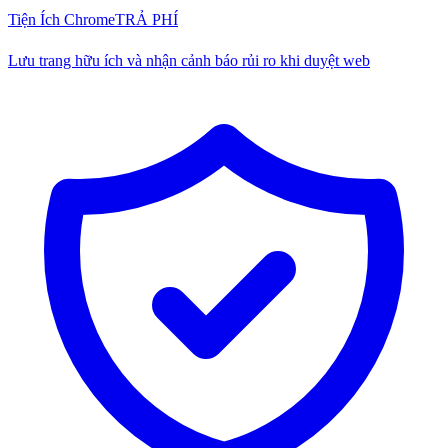
Tiện Ích Chrome
TRẢ PHÍ
Lưu trang hữu ích và nhận cảnh báo rủi ro khi duyệt web