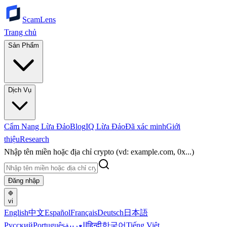
ScamLens
Trang chủ
Sản Phẩm
Dịch Vụ
Cẩm Nang Lừa Đảo
Blog
IQ Lừa Đảo
Đã xác minh
Giới
thiệu
Research
Nhập tên miền hoặc địa chỉ crypto (vd: example.com, 0x...)
Đăng nhập
vi
English
中文
Español
Français
Deutsch
日本語
Русский
Português
العربية
हिन्दी
한국어
Tiếng Việt