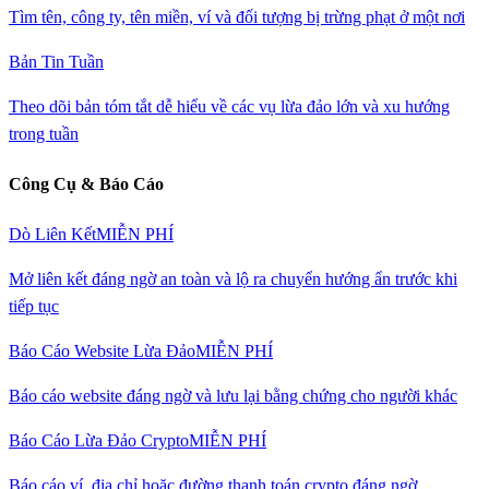
Tìm tên, công ty, tên miền, ví và đối tượng bị trừng phạt ở một nơi
Bản Tin Tuần
Theo dõi bản tóm tắt dễ hiểu về các vụ lừa đảo lớn và xu hướng
trong tuần
Công Cụ & Báo Cáo
Dò Liên Kết
MIỄN PHÍ
Mở liên kết đáng ngờ an toàn và lộ ra chuyển hướng ẩn trước khi
tiếp tục
Báo Cáo Website Lừa Đảo
MIỄN PHÍ
Báo cáo website đáng ngờ và lưu lại bằng chứng cho người khác
Báo Cáo Lừa Đảo Crypto
MIỄN PHÍ
Báo cáo ví, địa chỉ hoặc đường thanh toán crypto đáng ngờ