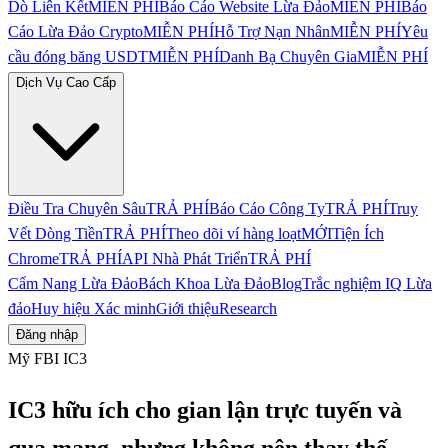
Dò Liên Kết
MIỄN PHÍ
Báo Cáo Website Lừa Đảo
MIỄN PHÍ
Báo
Cáo Lừa Đảo Crypto
MIỄN PHÍ
Hỗ Trợ Nạn Nhân
MIỄN PHÍ
Yêu
cầu đóng băng USDT
MIỄN PHÍ
Danh Bạ Chuyên Gia
MIỄN PHÍ
Dịch Vụ Cao Cấp
Điều Tra Chuyên Sâu
TRẢ PHÍ
Báo Cáo Công Ty
TRẢ PHÍ
Truy
Vết Dòng Tiền
TRẢ PHÍ
Theo dõi ví hàng loạt
MỚI
Tiện Ích
Chrome
TRẢ PHÍ
API Nhà Phát Triển
TRẢ PHÍ
Cẩm Nang Lừa Đảo
Bách Khoa Lừa Đảo
Blog
Trắc nghiệm IQ Lừa
đảo
Huy hiệu Xác minh
Giới thiệu
Research
Đăng nhập
Mỹ FBI IC3
IC3 hữu ích cho gian lận trực tuyến và