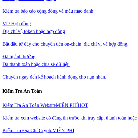
Kiểm tra báo cáo cộng đồng và mẫu mạo danh.
Ví / Hợp đồng
Địa chỉ ví, token hoặc hợp đồng
Bắt đầu từ đây cho chuyển tiền on-chain, địa chỉ ví và hợp đồng.
Đã bị ảnh hưởng
Đã thanh toán hoặc chia sẻ dữ liệu
Chuyển ngay đến kế hoạch hành động cho nạn nhân.
Kiểm Tra An Toàn
Kiểm Tra An Toàn Website
MIỄN PHÍ
HOT
Kiểm tra xem website có đáng tin trước khi truy cập, thanh toán hoặ
Kiểm Tra Địa Chỉ Crypto
MIỄN PHÍ