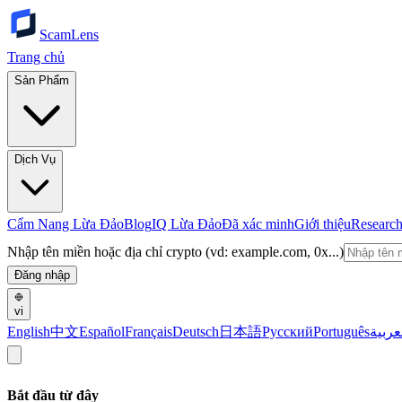
ScamLens
Trang chủ
Sản Phẩm
Dịch Vụ
Cẩm Nang Lừa Đảo
Blog
IQ Lừa Đảo
Đã xác minh
Giới thiệu
Researc
Nhập tên miền hoặc địa chỉ crypto (vd: example.com, 0x...)
Đăng nhập
vi
English
中文
Español
Français
Deutsch
日本語
Русский
Português
عربية
Bắt đầu từ đây