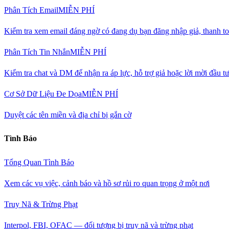
Phân Tích Email
MIỄN PHÍ
Kiểm tra xem email đáng ngờ có đang dụ bạn đăng nhập giả, thanh to
Phân Tích Tin Nhắn
MIỄN PHÍ
Kiểm tra chat và DM để nhận ra áp lực, hỗ trợ giả hoặc lời mời đầu t
Cơ Sở Dữ Liệu Đe Dọa
MIỄN PHÍ
Duyệt các tên miền và địa chỉ bị gắn cờ
Tình Báo
Tổng Quan Tình Báo
Xem các vụ việc, cảnh báo và hồ sơ rủi ro quan trọng ở một nơi
Truy Nã & Trừng Phạt
Interpol, FBI, OFAC — đối tượng bị truy nã và trừng phạt