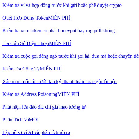
Kiểm tra ví và hợp đồng trước khi gửi hoặc phê duyệt crypto
Quét Hợp Đồng Token
MIỄN PHÍ
Kiểm tra xem token có phải honeypot hay rug pull không
Tra Cứu Số Điện Thoại
MIỄN PHÍ
Kiểm tra cuộc gọi đáng ngờ trước khi gọi lại, đưa mã hoặc chuyển tiề
Kiểm Tra Công Ty
MIỄN PHÍ
Xác minh đối tác trước khi ký, thanh toán hoặc gửi tài liệu
Kiểm tra Address Poisoning
MIỄN PHÍ
Phát hiện lừa đảo địa chỉ giả mạo tương tự
Phân Tích Ví
MỚI
Lập hồ sơ ví AI và phân tích rủi ro