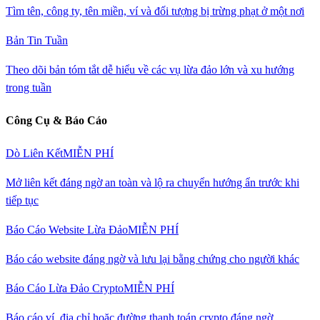
Tìm tên, công ty, tên miền, ví và đối tượng bị trừng phạt ở một nơi
Bản Tin Tuần
Theo dõi bản tóm tắt dễ hiểu về các vụ lừa đảo lớn và xu hướng
trong tuần
Công Cụ & Báo Cáo
Dò Liên Kết
MIỄN PHÍ
Mở liên kết đáng ngờ an toàn và lộ ra chuyển hướng ẩn trước khi
tiếp tục
Báo Cáo Website Lừa Đảo
MIỄN PHÍ
Báo cáo website đáng ngờ và lưu lại bằng chứng cho người khác
Báo Cáo Lừa Đảo Crypto
MIỄN PHÍ
Báo cáo ví, địa chỉ hoặc đường thanh toán crypto đáng ngờ