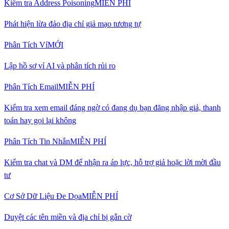
Kiểm tra Address Poisoning
MIỄN PHÍ
Phát hiện lừa đảo địa chỉ giả mạo tương tự
Phân Tích Ví
MỚI
Lập hồ sơ ví AI và phân tích rủi ro
Phân Tích Email
MIỄN PHÍ
Kiểm tra xem email đáng ngờ có đang dụ bạn đăng nhập giả, thanh
toán hay gọi lại không
Phân Tích Tin Nhắn
MIỄN PHÍ
Kiểm tra chat và DM để nhận ra áp lực, hỗ trợ giả hoặc lời mời đầu
tư
Cơ Sở Dữ Liệu Đe Dọa
MIỄN PHÍ
Duyệt các tên miền và địa chỉ bị gắn cờ