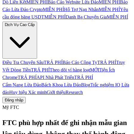
Dò Liên Kết
MIỄN PHÍ
Báo Cáo Website Lừa Đảo
MIỄN PHÍ
Báo
Cáo Lừa Đảo Crypto
MIỄN PHÍ
Hỗ Trợ Nạn Nhân
MIỄN PHÍ
Yêu
cầu đóng băng USDT
MIỄN PHÍ
Danh Bạ Chuyên Gia
MIỄN PHÍ
Dịch Vụ Cao Cấp
Điều Tra Chuyên Sâu
TRẢ PHÍ
Báo Cáo Công Ty
TRẢ PHÍ
Truy
Vết Dòng Tiền
TRẢ PHÍ
Theo dõi ví hàng loạt
MỚI
Tiện Ích
Chrome
TRẢ PHÍ
API Nhà Phát Triển
TRẢ PHÍ
Cẩm Nang Lừa Đảo
Bách Khoa Lừa Đảo
Blog
Trắc nghiệm IQ Lừa
đảo
Huy hiệu Xác minh
Giới thiệu
Research
Đăng nhập
Mỹ FTC
FTC phù hợp nhất để ghi nhận mẫu gian