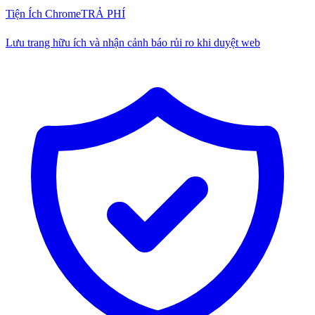
Tiện Ích Chrome
TRẢ PHÍ
Lưu trang hữu ích và nhận cảnh báo rủi ro khi duyệt web