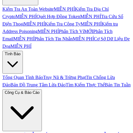
Kiểm Tra An Toàn Website
MIỄN PHÍ
Kiểm Tra Địa Chỉ
Crypto
MIỄN PHÍ
Quét Hợp Đồng Token
MIỄN PHÍ
Tra Cứu Số
Điện Thoại
MIỄN PHÍ
Kiểm Tra Công Ty
MIỄN PHÍ
Kiểm tra
Address Poisoning
MIỄN PHÍ
Phân Tích Ví
MỚI
Phân Tích
Email
MIỄN PHÍ
Phân Tích Tin Nhắn
MIỄN PHÍ
Cơ Sở Dữ Liệu Đe
Dọa
MIỄN PHÍ
Tình Báo
Tổng Quan Tình Báo
Truy Nã & Trừng Phạt
Tin Chống Lừa
Đảo
Bản Đồ Trung Tâm Lừa Đảo
Tìm Kiếm Thực Thể
Bản Tin Tuần
Công Cụ & Báo Cáo