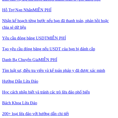
Hỗ Trợ Nạn Nhân
MIỄN PHÍ
Nhận kế hoạch từng bước nếu bạn đã thanh toán, phản hồi hoặc
chia sẻ dữ liệu
Yêu cầu đóng băng USDT
MIỄN PHÍ
Tạo yêu cầu đóng băng nếu USDT của bạn bị đánh cắp
Danh Bạ Chuyên Gia
MIỄN PHÍ
Tìm luật sư, điều tra viên và kế toán pháp y đã được xác minh
Hướng Dẫn Lừa Đảo
Học cách nhận biết và tránh các trò lừa đảo phổ biến
Bách Khoa Lừa Đảo
200+ loại lừa đảo với hướng dẫn chi tiết