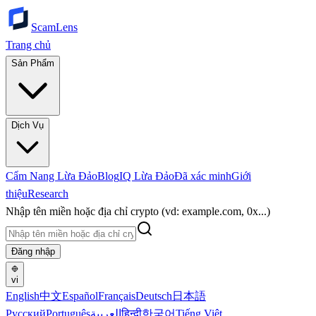
ScamLens
Trang chủ
Sản Phẩm
Dịch Vụ
Cẩm Nang Lừa Đảo
Blog
IQ Lừa Đảo
Đã xác minh
Giới
thiệu
Research
Nhập tên miền hoặc địa chỉ crypto (vd: example.com, 0x...)
Đăng nhập
vi
English
中文
Español
Français
Deutsch
日本語
Русский
Português
العربية
हिन्दी
한국어
Tiếng Việt