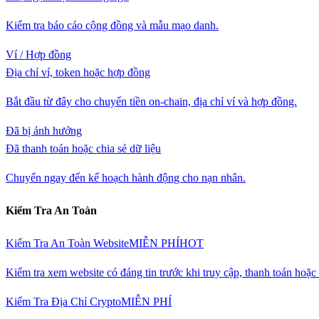
Kiểm tra báo cáo cộng đồng và mẫu mạo danh.
Ví / Hợp đồng
Địa chỉ ví, token hoặc hợp đồng
Bắt đầu từ đây cho chuyển tiền on-chain, địa chỉ ví và hợp đồng.
Đã bị ảnh hưởng
Đã thanh toán hoặc chia sẻ dữ liệu
Chuyển ngay đến kế hoạch hành động cho nạn nhân.
Kiểm Tra An Toàn
Kiểm Tra An Toàn Website
MIỄN PHÍ
HOT
Kiểm tra xem website có đáng tin trước khi truy cập, thanh toán hoặ
Kiểm Tra Địa Chỉ Crypto
MIỄN PHÍ