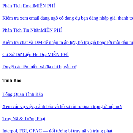
Phân Tích Email
MIỄN PHÍ
Kiểm tra xem email đáng ngờ có đang dụ bạn đăng nhập giả, thanh to
Phân Tích Tin Nhắn
MIỄN PHÍ
Kiểm tra chat và DM để nhận ra áp lực, hỗ trợ giả hoặc lời mời đầu t
Cơ Sở Dữ Liệu Đe Dọa
MIỄN PHÍ
Duyệt các tên miền và địa chỉ bị gắn cờ
Tình Báo
Tổng Quan Tình Báo
Xem các vụ việc, cảnh báo và hồ sơ rủi ro quan trọng ở một nơi
Truy Nã & Trừng Phạt
Interpol, FBI, OFAC — đối tượng bị truy nã và trừng phạt