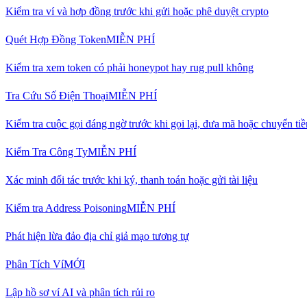
Kiểm tra ví và hợp đồng trước khi gửi hoặc phê duyệt crypto
Quét Hợp Đồng Token
MIỄN PHÍ
Kiểm tra xem token có phải honeypot hay rug pull không
Tra Cứu Số Điện Thoại
MIỄN PHÍ
Kiểm tra cuộc gọi đáng ngờ trước khi gọi lại, đưa mã hoặc chuyển tiề
Kiểm Tra Công Ty
MIỄN PHÍ
Xác minh đối tác trước khi ký, thanh toán hoặc gửi tài liệu
Kiểm tra Address Poisoning
MIỄN PHÍ
Phát hiện lừa đảo địa chỉ giả mạo tương tự
Phân Tích Ví
MỚI
Lập hồ sơ ví AI và phân tích rủi ro