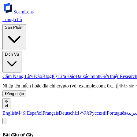
ScamLens
Trang chủ
Sản Phẩm
Dịch Vụ
Cẩm Nang Lừa Đảo
Blog
IQ Lừa Đảo
Đã xác minh
Giới thiệu
Researc
Nhập tên miền hoặc địa chỉ crypto (vd: example.com, 0x...)
Đăng nhập
vi
English
中文
Español
Français
Deutsch
日本語
Русский
Português
عربية
Bắt đầu từ đây