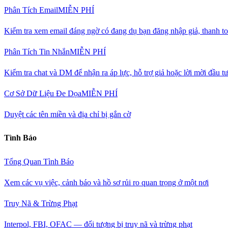
Phân Tích Email
MIỄN PHÍ
Kiểm tra xem email đáng ngờ có đang dụ bạn đăng nhập giả, thanh to
Phân Tích Tin Nhắn
MIỄN PHÍ
Kiểm tra chat và DM để nhận ra áp lực, hỗ trợ giả hoặc lời mời đầu t
Cơ Sở Dữ Liệu Đe Dọa
MIỄN PHÍ
Duyệt các tên miền và địa chỉ bị gắn cờ
Tình Báo
Tổng Quan Tình Báo
Xem các vụ việc, cảnh báo và hồ sơ rủi ro quan trọng ở một nơi
Truy Nã & Trừng Phạt
Interpol, FBI, OFAC — đối tượng bị truy nã và trừng phạt