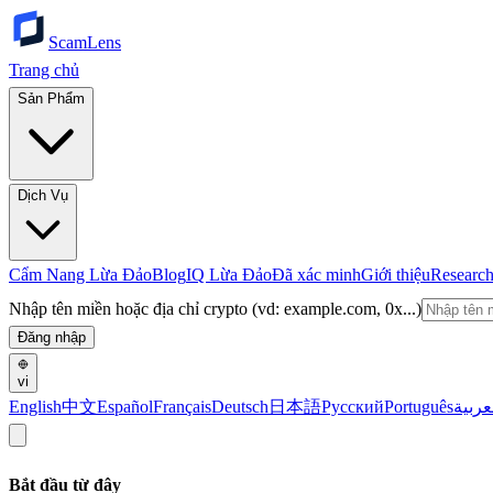
ScamLens
Trang chủ
Sản Phẩm
Dịch Vụ
Cẩm Nang Lừa Đảo
Blog
IQ Lừa Đảo
Đã xác minh
Giới thiệu
Researc
Nhập tên miền hoặc địa chỉ crypto (vd: example.com, 0x...)
Đăng nhập
vi
English
中文
Español
Français
Deutsch
日本語
Русский
Português
عربية
Bắt đầu từ đây