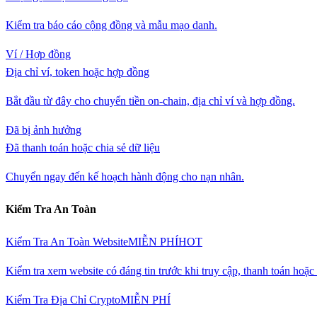
Kiểm tra báo cáo cộng đồng và mẫu mạo danh.
Ví / Hợp đồng
Địa chỉ ví, token hoặc hợp đồng
Bắt đầu từ đây cho chuyển tiền on-chain, địa chỉ ví và hợp đồng.
Đã bị ảnh hưởng
Đã thanh toán hoặc chia sẻ dữ liệu
Chuyển ngay đến kế hoạch hành động cho nạn nhân.
Kiểm Tra An Toàn
Kiểm Tra An Toàn Website
MIỄN PHÍ
HOT
Kiểm tra xem website có đáng tin trước khi truy cập, thanh toán hoặ
Kiểm Tra Địa Chỉ Crypto
MIỄN PHÍ