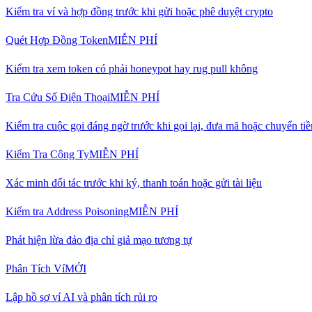
Kiểm tra ví và hợp đồng trước khi gửi hoặc phê duyệt crypto
Quét Hợp Đồng Token
MIỄN PHÍ
Kiểm tra xem token có phải honeypot hay rug pull không
Tra Cứu Số Điện Thoại
MIỄN PHÍ
Kiểm tra cuộc gọi đáng ngờ trước khi gọi lại, đưa mã hoặc chuyển tiề
Kiểm Tra Công Ty
MIỄN PHÍ
Xác minh đối tác trước khi ký, thanh toán hoặc gửi tài liệu
Kiểm tra Address Poisoning
MIỄN PHÍ
Phát hiện lừa đảo địa chỉ giả mạo tương tự
Phân Tích Ví
MỚI
Lập hồ sơ ví AI và phân tích rủi ro