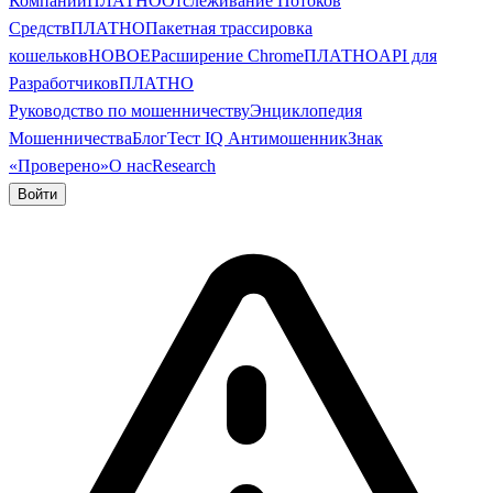
Компании
ПЛАТНО
Отслеживание Потоков
Средств
ПЛАТНО
Пакетная трассировка
кошельков
НОВОЕ
Расширение Chrome
ПЛАТНО
API для
Разработчиков
ПЛАТНО
Руководство по мошенничеству
Энциклопедия
Мошенничества
Блог
Тест IQ Антимошенник
Знак
«Проверено»
О нас
Research
Войти