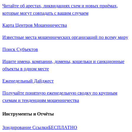
Читайте об арестах, ликвидациях схем и новых приёмах,
которые могут совпадать с вашим случаем
Карта Центров Мошенничества
Известные места мошеннических организаций по всему миру
Поиск Субъектов
Ищите имена, компании, домены, кошельки и санкционные
объекты в одном месте
Еженедельный Дайджест
Получайте понятную еженедельную сводку по крупным
схемам и тенденциям мошенничества
Инструменты и Отчёты
Зондирование Ссылки
БЕСПЛАТНО