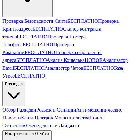
Проверка Безопасности Сайта
БЕСПЛАТНО
Проверка
Криптоадреса
БЕСПЛАТНО
Сканер контракта
токена
БЕСПЛАТНО
Проверка Номера
Телефона
БЕСПЛАТНО
Проверка
Компании
БЕСПЛАТНО
Проверка отравления
адреса
БЕСПЛАТНО
Анализ Кошелька
НОВОЕ
Анализатор
Email
БЕСПЛАТНО
Анализатор Чатов
БЕСПЛАТНО
База
Угроз
БЕСПЛАТНО
Разведка
Обзор Разведки
Розыск и Санкции
Антимошеннические
Новости
Карта Центров Мошенничества
Поиск
Субъектов
Еженедельный Дайджест
Инструменты и Отчёты