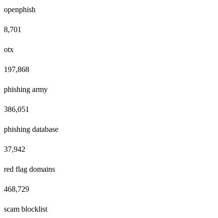
openphish
8,701
otx
197,868
phishing army
386,051
phishing database
37,942
red flag domains
468,729
scam blocklist