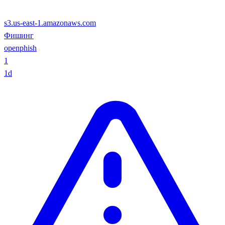
s3.us-east-1.amazonaws.com
Фишинг
openphish
1
1d