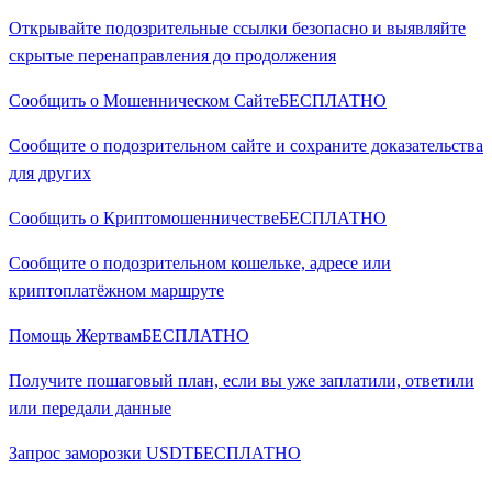
Открывайте подозрительные ссылки безопасно и выявляйте
скрытые перенаправления до продолжения
Сообщить о Мошенническом Сайте
БЕСПЛАТНО
Сообщите о подозрительном сайте и сохраните доказательства
для других
Сообщить о Криптомошенничестве
БЕСПЛАТНО
Сообщите о подозрительном кошельке, адресе или
криптоплатёжном маршруте
Помощь Жертвам
БЕСПЛАТНО
Получите пошаговый план, если вы уже заплатили, ответили
или передали данные
Запрос заморозки USDT
БЕСПЛАТНО