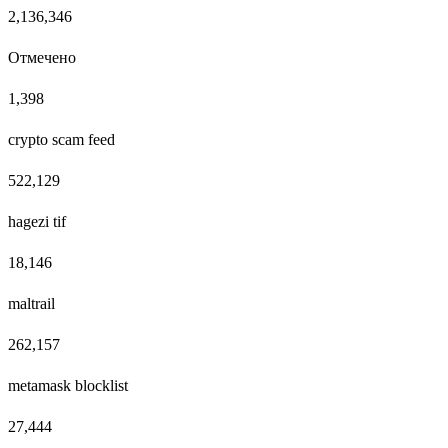
2,136,346
Отмечено
1,398
crypto scam feed
522,129
hagezi tif
18,146
maltrail
262,157
metamask blocklist
27,444