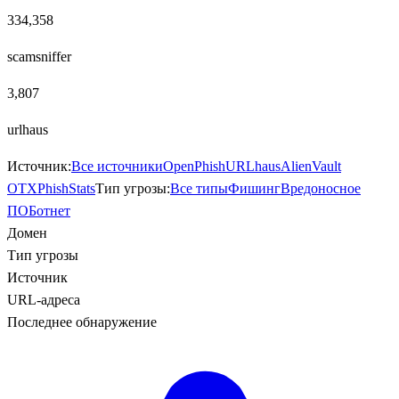
334,358
scamsniffer
3,807
urlhaus
Источник:
Все источники
OpenPhish
URLhaus
AlienVault
OTX
PhishStats
Тип угрозы:
Все типы
Фишинг
Вредоносное
ПО
Ботнет
Домен
Тип угрозы
Источник
URL-адреса
Последнее обнаружение