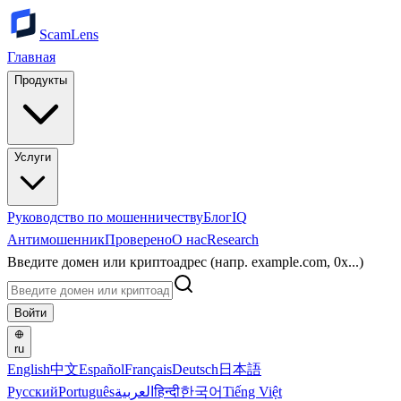
ScamLens
Главная
Продукты
Услуги
Руководство по мошенничеству
Блог
IQ
Антимошенник
Проверено
О нас
Research
Введите домен или криптоадрес (напр. example.com, 0x...)
Войти
ru
English
中文
Español
Français
Deutsch
日本語
Русский
Português
العربية
हिन्दी
한국어
Tiếng Việt