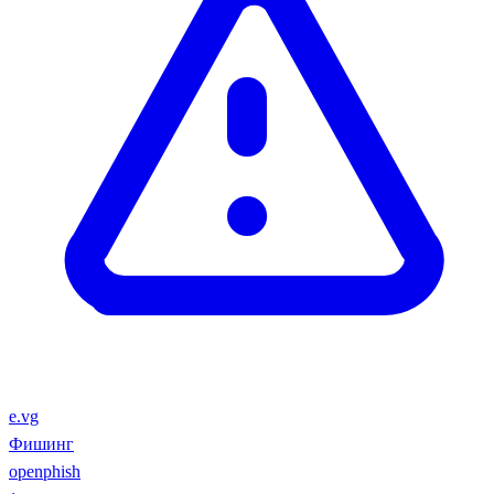
e.vg
Фишинг
openphish