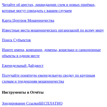
Читайте об арестах, ликвидациях схем и новых приёмах,
которые могут совпадать с вашим случаем
Карта Центров Мошенничества
Известные места мошеннических организаций по всему миру
Поиск Субъектов
Ищите имена, компании, домены, кошельки и санкционные
объекты в одном месте
Еженедельный Дайджест
Получайте понятную еженедельную сводку по крупным
схемам и тенденциям мошенничества
Инструменты и Отчёты
Зондирование Ссылки
БЕСПЛАТНО