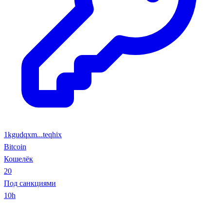
1kgudqxm...teqhix
Bitcoin
Кошелёк
20
Под санкциями
10h