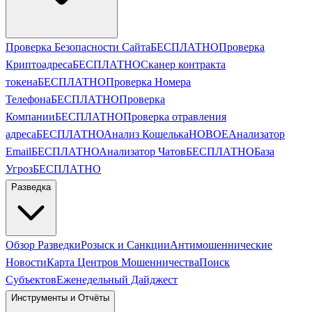
Проверка Безопасности Сайта
БЕСПЛАТНО
Проверка
Криптоадреса
БЕСПЛАТНО
Сканер контракта
токена
БЕСПЛАТНО
Проверка Номера
Телефона
БЕСПЛАТНО
Проверка
Компании
БЕСПЛАТНО
Проверка отравления
адреса
БЕСПЛАТНО
Анализ Кошелька
НОВОЕ
Анализатор
Email
БЕСПЛАТНО
Анализатор Чатов
БЕСПЛАТНО
База
Угроз
БЕСПЛАТНО
Разведка
Обзор Разведки
Розыск и Санкции
Антимошеннические
Новости
Карта Центров Мошенничества
Поиск
Субъектов
Еженедельный Дайджест
Инструменты и Отчёты