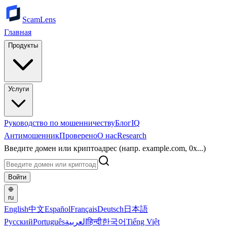
ScamLens
Главная
Продукты
Услуги
Руководство по мошенничеству
Блог
IQ
Антимошенник
Проверено
О нас
Research
Введите домен или криптоадрес (напр. example.com, 0x...)
Войти
ru
English
中文
Español
Français
Deutsch
日本語
Русский
Português
العربية
हिन्दी
한국어
Tiếng Việt