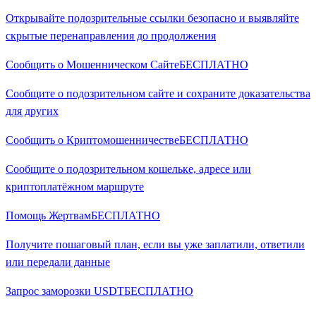
Открывайте подозрительные ссылки безопасно и выявляйте
скрытые перенаправления до продолжения
Сообщить о Мошенническом Сайте
БЕСПЛАТНО
Сообщите о подозрительном сайте и сохраните доказательства
для других
Сообщить о Криптомошенничестве
БЕСПЛАТНО
Сообщите о подозрительном кошельке, адресе или
криптоплатёжном маршруте
Помощь Жертвам
БЕСПЛАТНО
Получите пошаговый план, если вы уже заплатили, ответили
или передали данные
Запрос заморозки USDT
БЕСПЛАТНО