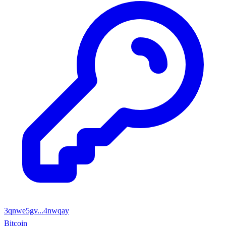
3qnwe5gv...4nwqay
Bitcoin