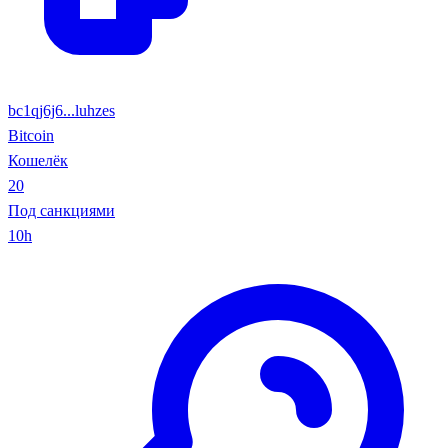
bc1qj6j6...luhzes
Bitcoin
Кошелёк
20
Под санкциями
10h