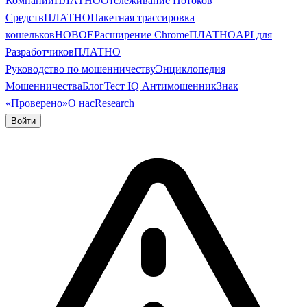
Компании
ПЛАТНО
Отслеживание Потоков
Средств
ПЛАТНО
Пакетная трассировка
кошельков
НОВОЕ
Расширение Chrome
ПЛАТНО
API для
Разработчиков
ПЛАТНО
Руководство по мошенничеству
Энциклопедия
Мошенничества
Блог
Тест IQ Антимошенник
Знак
«Проверено»
О нас
Research
Войти