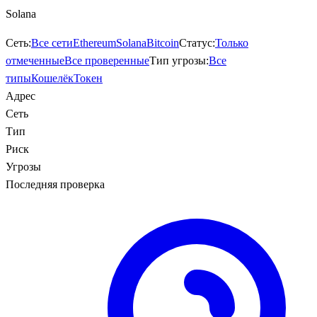
Solana
Сеть:
Все сети
Ethereum
Solana
Bitcoin
Статус:
Только
отмеченные
Все проверенные
Тип угрозы:
Все
типы
Кошелёк
Токен
Адрес
Сеть
Тип
Риск
Угрозы
Последняя проверка