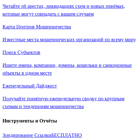
Читайте об арестах, ликвидациях схем и новых приёмах,
которые могут совпадать с вашим случаем
Карта Центров Мошенничества
Известные места мошеннических организаций по всему миру
Поиск Субъектов
Ищите имена, компании, домены, кошельки и санкционные
объекты в одном месте
Еженедельный Дайджест
Получайте понятную еженедельную сводку по крупным
схемам и тенденциям мошенничества
Инструменты и Отчёты
Зондирование Ссылки
БЕСПЛАТНО