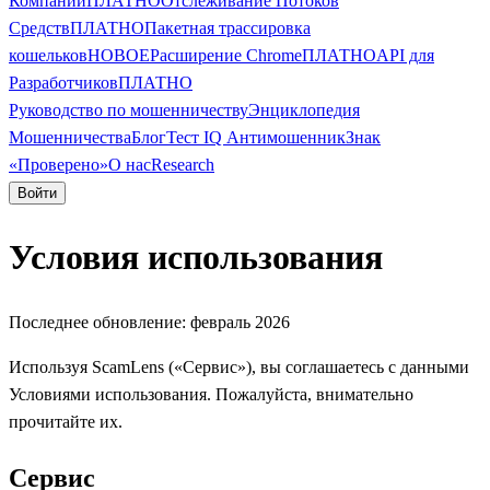
Компании
ПЛАТНО
Отслеживание Потоков
Средств
ПЛАТНО
Пакетная трассировка
кошельков
НОВОЕ
Расширение Chrome
ПЛАТНО
API для
Разработчиков
ПЛАТНО
Руководство по мошенничеству
Энциклопедия
Мошенничества
Блог
Тест IQ Антимошенник
Знак
«Проверено»
О нас
Research
Войти
Условия использования
Последнее обновление: февраль 2026
Используя ScamLens («Сервис»), вы соглашаетесь с данными
Условиями использования. Пожалуйста, внимательно
прочитайте их.
Сервис