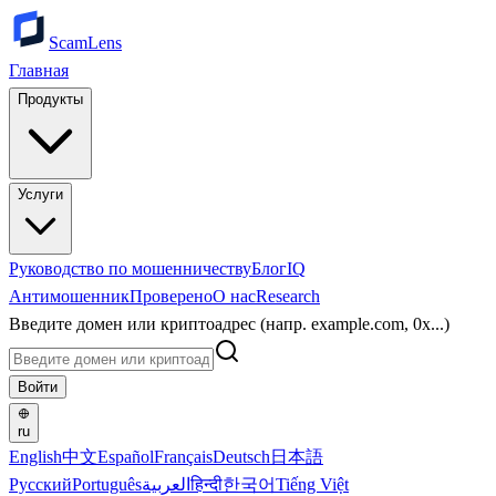
ScamLens
Главная
Продукты
Услуги
Руководство по мошенничеству
Блог
IQ
Антимошенник
Проверено
О нас
Research
Введите домен или криптоадрес (напр. example.com, 0x...)
Войти
ru
English
中文
Español
Français
Deutsch
日本語
Русский
Português
العربية
हिन्दी
한국어
Tiếng Việt