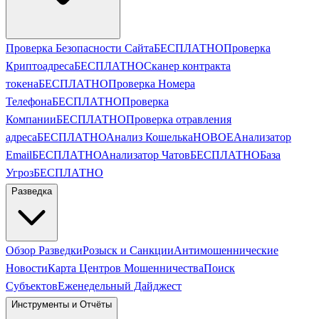
Проверка Безопасности Сайта
БЕСПЛАТНО
Проверка
Криптоадреса
БЕСПЛАТНО
Сканер контракта
токена
БЕСПЛАТНО
Проверка Номера
Телефона
БЕСПЛАТНО
Проверка
Компании
БЕСПЛАТНО
Проверка отравления
адреса
БЕСПЛАТНО
Анализ Кошелька
НОВОЕ
Анализатор
Email
БЕСПЛАТНО
Анализатор Чатов
БЕСПЛАТНО
База
Угроз
БЕСПЛАТНО
Разведка
Обзор Разведки
Розыск и Санкции
Антимошеннические
Новости
Карта Центров Мошенничества
Поиск
Субъектов
Еженедельный Дайджест
Инструменты и Отчёты