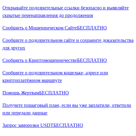
Открывайте подозрительные ссылки безопасно и выявляйте
скрытые перенаправления до продолжения
Сообщить о Мошенническом Сайте
БЕСПЛАТНО
Сообщите о подозрительном сайте и сохраните доказательства
для других
Сообщить о Криптомошенничестве
БЕСПЛАТНО
Сообщите о подозрительном кошельке, адресе или
криптоплатёжном маршруте
Помощь Жертвам
БЕСПЛАТНО
Получите пошаговый план, если вы уже заплатили, ответили
или передали данные
Запрос заморозки USDT
БЕСПЛАТНО