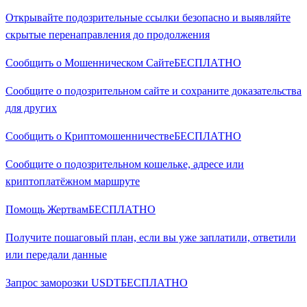
Открывайте подозрительные ссылки безопасно и выявляйте
скрытые перенаправления до продолжения
Сообщить о Мошенническом Сайте
БЕСПЛАТНО
Сообщите о подозрительном сайте и сохраните доказательства
для других
Сообщить о Криптомошенничестве
БЕСПЛАТНО
Сообщите о подозрительном кошельке, адресе или
криптоплатёжном маршруте
Помощь Жертвам
БЕСПЛАТНО
Получите пошаговый план, если вы уже заплатили, ответили
или передали данные
Запрос заморозки USDT
БЕСПЛАТНО