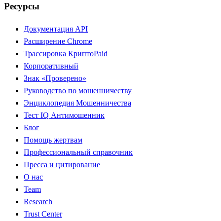
Ресурсы
Документация API
Расширение Chrome
Трассировка Крипто
Paid
Корпоративный
Знак «Проверено»
Руководство по мошенничеству
Энциклопедия Мошенничества
Тест IQ Антимошенник
Блог
Помощь жертвам
Профессиональный справочник
Пресса и цитирование
О нас
Team
Research
Trust Center