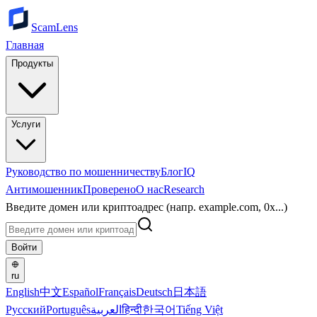
ScamLens
Главная
Продукты
Услуги
Руководство по мошенничеству
Блог
IQ
Антимошенник
Проверено
О нас
Research
Введите домен или криптоадрес (напр. example.com, 0x...)
Войти
ru
English
中文
Español
Français
Deutsch
日本語
Русский
Português
العربية
हिन्दी
한국어
Tiếng Việt