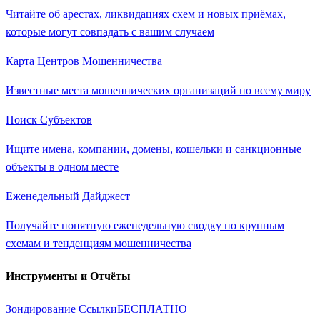
Читайте об арестах, ликвидациях схем и новых приёмах,
которые могут совпадать с вашим случаем
Карта Центров Мошенничества
Известные места мошеннических организаций по всему миру
Поиск Субъектов
Ищите имена, компании, домены, кошельки и санкционные
объекты в одном месте
Еженедельный Дайджест
Получайте понятную еженедельную сводку по крупным
схемам и тенденциям мошенничества
Инструменты и Отчёты
Зондирование Ссылки
БЕСПЛАТНО