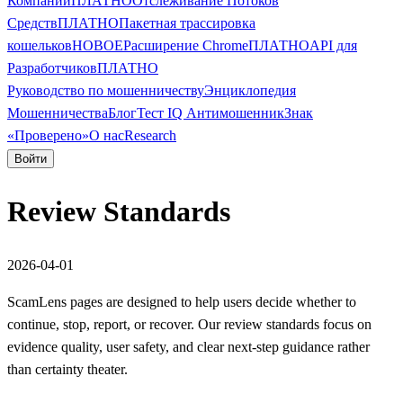
Компании
ПЛАТНО
Отслеживание Потоков
Средств
ПЛАТНО
Пакетная трассировка
кошельков
НОВОЕ
Расширение Chrome
ПЛАТНО
API для
Разработчиков
ПЛАТНО
Руководство по мошенничеству
Энциклопедия
Мошенничества
Блог
Тест IQ Антимошенник
Знак
«Проверено»
О нас
Research
Войти
Review Standards
2026-04-01
ScamLens pages are designed to help users decide whether to
continue, stop, report, or recover. Our review standards focus on
evidence quality, user safety, and clear next-step guidance rather
than certainty theater.