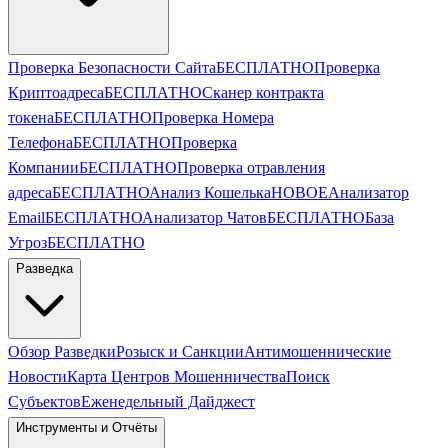
Проверка Безопасности Сайта
БЕСПЛАТНО
Проверка
Криптоадреса
БЕСПЛАТНО
Сканер контракта
токена
БЕСПЛАТНО
Проверка Номера
Телефона
БЕСПЛАТНО
Проверка
Компании
БЕСПЛАТНО
Проверка отравления
адреса
БЕСПЛАТНО
Анализ Кошелька
НОВОЕ
Анализатор
Email
БЕСПЛАТНО
Анализатор Чатов
БЕСПЛАТНО
База
Угроз
БЕСПЛАТНО
Разведка
Обзор Разведки
Розыск и Санкции
Антимошеннические
Новости
Карта Центров Мошенничества
Поиск
Субъектов
Еженедельный Дайджест
Инструменты и Отчёты