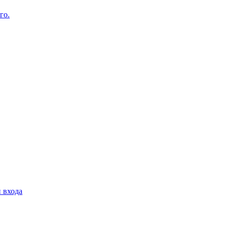
го.
 входа