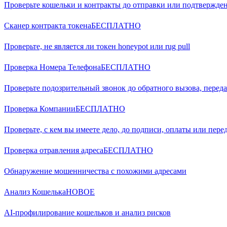
Проверьте кошельки и контракты до отправки или подтвержд
Сканер контракта токена
БЕСПЛАТНО
Проверьте, не является ли токен honeypot или rug pull
Проверка Номера Телефона
БЕСПЛАТНО
Проверьте подозрительный звонок до обратного вызова, переда
Проверка Компании
БЕСПЛАТНО
Проверьте, с кем вы имеете дело, до подписи, оплаты или пере
Проверка отравления адреса
БЕСПЛАТНО
Обнаружение мошенничества с похожими адресами
Анализ Кошелька
НОВОЕ
AI-профилирование кошельков и анализ рисков