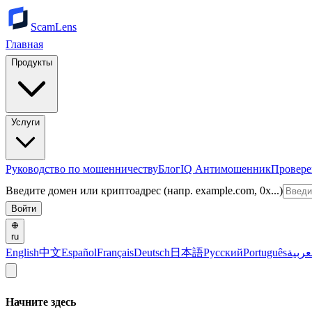
ScamLens
Главная
Продукты
Услуги
Руководство по мошенничеству
Блог
IQ Антимошенник
Провере
Введите домен или криптоадрес (напр. example.com, 0x...)
Войти
ru
English
中文
Español
Français
Deutsch
日本語
Русский
Português
عربية
Начните здесь