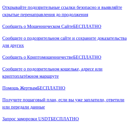
Открывайте подозрительные ссылки безопасно и выявляйте
скрытые перенаправления до продолжения
Сообщить о Мошенническом Сайте
БЕСПЛАТНО
Сообщите о подозрительном сайте и сохраните доказательства
для других
Сообщить о Криптомошенничестве
БЕСПЛАТНО
Сообщите о подозрительном кошельке, адресе или
криптоплатёжном маршруте
Помощь Жертвам
БЕСПЛАТНО
Получите пошаговый план, если вы уже заплатили, ответили
или передали данные
Запрос заморозки USDT
БЕСПЛАТНО