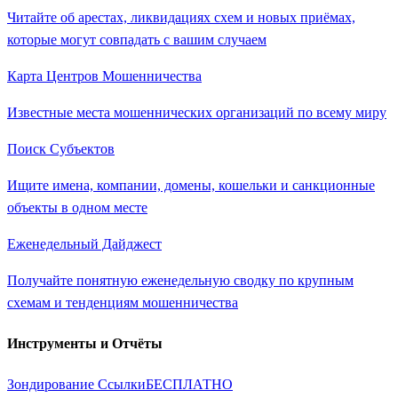
Читайте об арестах, ликвидациях схем и новых приёмах,
которые могут совпадать с вашим случаем
Карта Центров Мошенничества
Известные места мошеннических организаций по всему миру
Поиск Субъектов
Ищите имена, компании, домены, кошельки и санкционные
объекты в одном месте
Еженедельный Дайджест
Получайте понятную еженедельную сводку по крупным
схемам и тенденциям мошенничества
Инструменты и Отчёты
Зондирование Ссылки
БЕСПЛАТНО