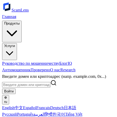
ScamLens
Главная
Продукты
Услуги
Руководство по мошенничеству
Блог
IQ
Антимошенник
Проверено
О нас
Research
Введите домен или криптоадрес (напр. example.com, 0x...)
Войти
ru
English
中文
Español
Français
Deutsch
日本語
Русский
Português
العربية
हिन्दी
한국어
Tiếng Việt