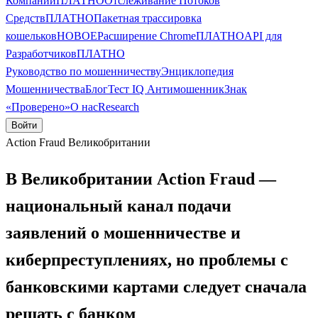
Компании
ПЛАТНО
Отслеживание Потоков
Средств
ПЛАТНО
Пакетная трассировка
кошельков
НОВОЕ
Расширение Chrome
ПЛАТНО
API для
Разработчиков
ПЛАТНО
Руководство по мошенничеству
Энциклопедия
Мошенничества
Блог
Тест IQ Антимошенник
Знак
«Проверено»
О нас
Research
Войти
Action Fraud Великобритании
В Великобритании Action Fraud —
национальный канал подачи
заявлений о мошенничестве и
киберпреступлениях, но проблемы с
банковскими картами следует сначала
решать с банком