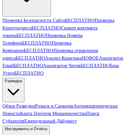
Проверка Безопасности Сайта
БЕСПЛАТНО
Проверка
Криптоадреса
БЕСПЛАТНО
Сканер контракта
токена
БЕСПЛАТНО
Проверка Номера
Телефона
БЕСПЛАТНО
Проверка
Компании
БЕСПЛАТНО
Проверка отравления
адреса
БЕСПЛАТНО
Анализ Кошелька
НОВОЕ
Анализатор
Email
БЕСПЛАТНО
Анализатор Чатов
БЕСПЛАТНО
База
Угроз
БЕСПЛАТНО
Разведка
Обзор Разведки
Розыск и Санкции
Антимошеннические
Новости
Карта Центров Мошенничества
Поиск
Субъектов
Еженедельный Дайджест
Инструменты и Отчёты