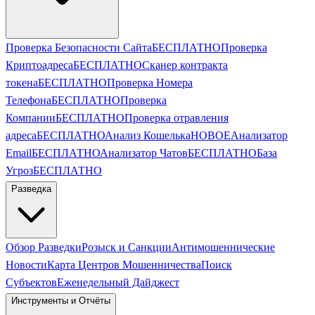
Проверка Безопасности Сайта
БЕСПЛАТНО
Проверка
Криптоадреса
БЕСПЛАТНО
Сканер контракта
токена
БЕСПЛАТНО
Проверка Номера
Телефона
БЕСПЛАТНО
Проверка
Компании
БЕСПЛАТНО
Проверка отравления
адреса
БЕСПЛАТНО
Анализ Кошелька
НОВОЕ
Анализатор
Email
БЕСПЛАТНО
Анализатор Чатов
БЕСПЛАТНО
База
Угроз
БЕСПЛАТНО
Разведка
Обзор Разведки
Розыск и Санкции
Антимошеннические
Новости
Карта Центров Мошенничества
Поиск
Субъектов
Еженедельный Дайджест
Инструменты и Отчёты