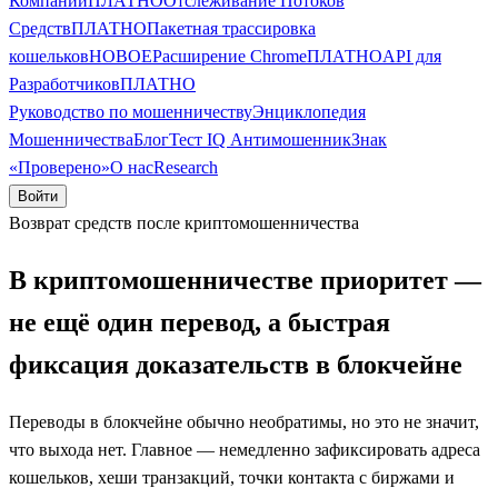
Компании
ПЛАТНО
Отслеживание Потоков
Средств
ПЛАТНО
Пакетная трассировка
кошельков
НОВОЕ
Расширение Chrome
ПЛАТНО
API для
Разработчиков
ПЛАТНО
Руководство по мошенничеству
Энциклопедия
Мошенничества
Блог
Тест IQ Антимошенник
Знак
«Проверено»
О нас
Research
Войти
Возврат средств после криптомошенничества
В криптомошенничестве приоритет —
не ещё один перевод, а быстрая
фиксация доказательств в блокчейне
Переводы в блокчейне обычно необратимы, но это не значит,
что выхода нет. Главное — немедленно зафиксировать адреса
кошельков, хеши транзакций, точки контакта с биржами и