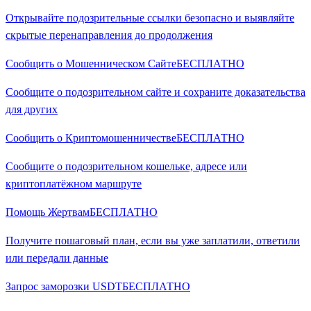
Открывайте подозрительные ссылки безопасно и выявляйте
скрытые перенаправления до продолжения
Сообщить о Мошенническом Сайте
БЕСПЛАТНО
Сообщите о подозрительном сайте и сохраните доказательства
для других
Сообщить о Криптомошенничестве
БЕСПЛАТНО
Сообщите о подозрительном кошельке, адресе или
криптоплатёжном маршруте
Помощь Жертвам
БЕСПЛАТНО
Получите пошаговый план, если вы уже заплатили, ответили
или передали данные
Запрос заморозки USDT
БЕСПЛАТНО