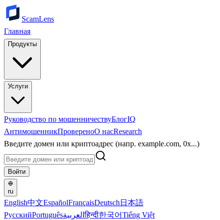
ScamLens
Главная
Продукты
Услуги
Руководство по мошенничеству
Блог
IQ
Антимошенник
Проверено
О нас
Research
Введите домен или криптоадрес (напр. example.com, 0x...)
Войти
ru
English
中文
Español
Français
Deutsch
日本語
Русский
Português
العربية
हिन्दी
한국어
Tiếng Việt