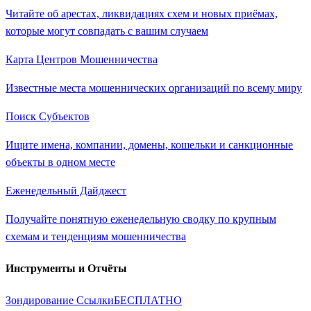
Читайте об арестах, ликвидациях схем и новых приёмах,
которые могут совпадать с вашим случаем
Карта Центров Мошенничества
Известные места мошеннических организаций по всему миру
Поиск Субъектов
Ищите имена, компании, домены, кошельки и санкционные
объекты в одном месте
Еженедельный Дайджест
Получайте понятную еженедельную сводку по крупным
схемам и тенденциям мошенничества
Инструменты и Отчёты
Зондирование Ссылки
БЕСПЛАТНО