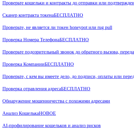
Проверьте кошельки и контракты до отправки или подтвержд
Сканер контракта токена
БЕСПЛАТНО
Проверьте, не является ли токен honeypot или rug pull
Проверка Номера Телефона
БЕСПЛАТНО
Проверьте подозрительный звонок до обратного вызова, переда
Проверка Компании
БЕСПЛАТНО
Проверьте, с кем вы имеете дело, до подписи, оплаты или пере
Проверка отравления адреса
БЕСПЛАТНО
Обнаружение мошенничества с похожими адресами
Анализ Кошелька
НОВОЕ
AI-профилирование кошельков и анализ рисков