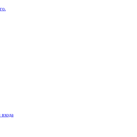
го.
 входа