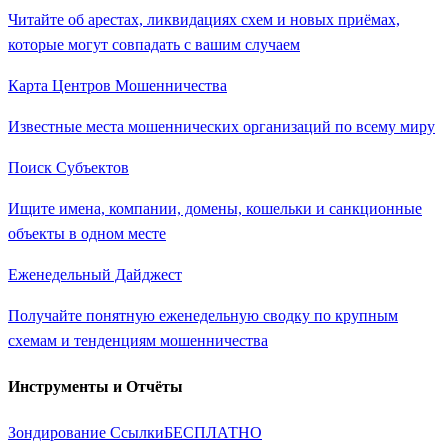
Читайте об арестах, ликвидациях схем и новых приёмах,
которые могут совпадать с вашим случаем
Карта Центров Мошенничества
Известные места мошеннических организаций по всему миру
Поиск Субъектов
Ищите имена, компании, домены, кошельки и санкционные
объекты в одном месте
Еженедельный Дайджест
Получайте понятную еженедельную сводку по крупным
схемам и тенденциям мошенничества
Инструменты и Отчёты
Зондирование Ссылки
БЕСПЛАТНО