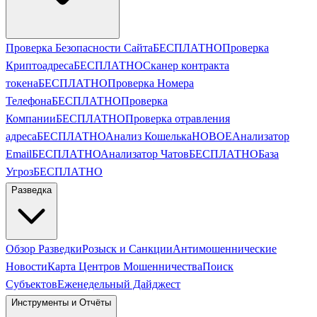
Проверка Безопасности Сайта
БЕСПЛАТНО
Проверка
Криптоадреса
БЕСПЛАТНО
Сканер контракта
токена
БЕСПЛАТНО
Проверка Номера
Телефона
БЕСПЛАТНО
Проверка
Компании
БЕСПЛАТНО
Проверка отравления
адреса
БЕСПЛАТНО
Анализ Кошелька
НОВОЕ
Анализатор
Email
БЕСПЛАТНО
Анализатор Чатов
БЕСПЛАТНО
База
Угроз
БЕСПЛАТНО
Разведка
Обзор Разведки
Розыск и Санкции
Антимошеннические
Новости
Карта Центров Мошенничества
Поиск
Субъектов
Еженедельный Дайджест
Инструменты и Отчёты