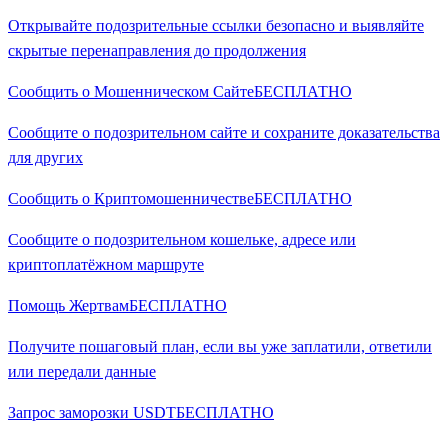
Открывайте подозрительные ссылки безопасно и выявляйте
скрытые перенаправления до продолжения
Сообщить о Мошенническом Сайте
БЕСПЛАТНО
Сообщите о подозрительном сайте и сохраните доказательства
для других
Сообщить о Криптомошенничестве
БЕСПЛАТНО
Сообщите о подозрительном кошельке, адресе или
криптоплатёжном маршруте
Помощь Жертвам
БЕСПЛАТНО
Получите пошаговый план, если вы уже заплатили, ответили
или передали данные
Запрос заморозки USDT
БЕСПЛАТНО