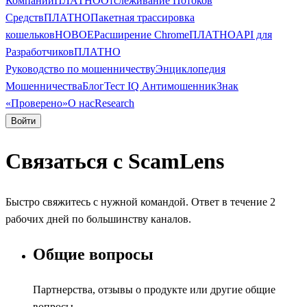
Компании
ПЛАТНО
Отслеживание Потоков
Средств
ПЛАТНО
Пакетная трассировка
кошельков
НОВОЕ
Расширение Chrome
ПЛАТНО
API для
Разработчиков
ПЛАТНО
Руководство по мошенничеству
Энциклопедия
Мошенничества
Блог
Тест IQ Антимошенник
Знак
«Проверено»
О нас
Research
Войти
Связаться с ScamLens
Быстро свяжитесь с нужной командой. Ответ в течение 2
рабочих дней по большинству каналов.
Общие вопросы
Партнерства, отзывы о продукте или другие общие
вопросы.