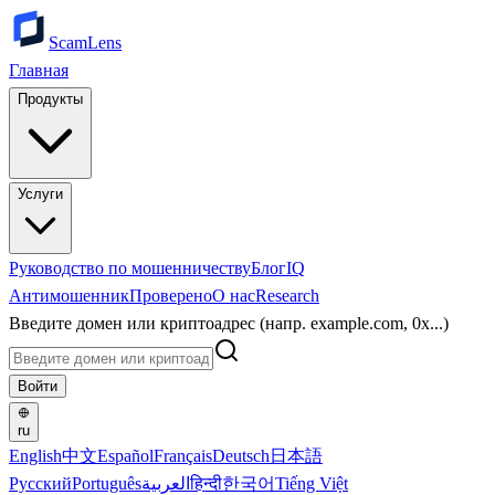
ScamLens
Главная
Продукты
Услуги
Руководство по мошенничеству
Блог
IQ
Антимошенник
Проверено
О нас
Research
Введите домен или криптоадрес (напр. example.com, 0x...)
Войти
ru
English
中文
Español
Français
Deutsch
日本語
Русский
Português
العربية
हिन्दी
한국어
Tiếng Việt