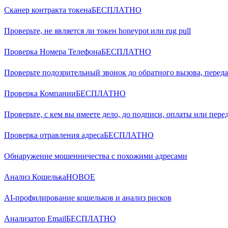
Сканер контракта токена
БЕСПЛАТНО
Проверьте, не является ли токен honeypot или rug pull
Проверка Номера Телефона
БЕСПЛАТНО
Проверьте подозрительный звонок до обратного вызова, переда
Проверка Компании
БЕСПЛАТНО
Проверьте, с кем вы имеете дело, до подписи, оплаты или пере
Проверка отравления адреса
БЕСПЛАТНО
Обнаружение мошенничества с похожими адресами
Анализ Кошелька
НОВОЕ
AI-профилирование кошельков и анализ рисков
Анализатор Email
БЕСПЛАТНО