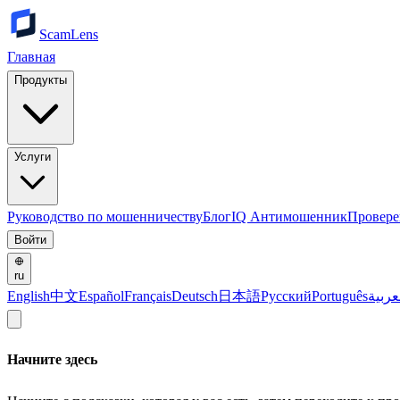
ScamLens
Главная
Продукты
Услуги
Руководство по мошенничеству
Блог
IQ Антимошенник
Провере
Войти
ru
English
中文
Español
Français
Deutsch
日本語
Русский
Português
عربية
Начните здесь