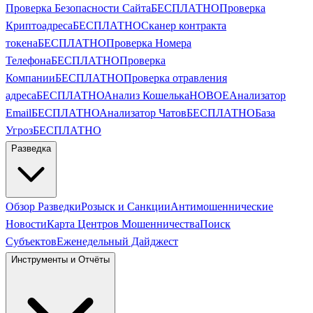
Проверка Безопасности Сайта
БЕСПЛАТНО
Проверка
Криптоадреса
БЕСПЛАТНО
Сканер контракта
токена
БЕСПЛАТНО
Проверка Номера
Телефона
БЕСПЛАТНО
Проверка
Компании
БЕСПЛАТНО
Проверка отравления
адреса
БЕСПЛАТНО
Анализ Кошелька
НОВОЕ
Анализатор
Email
БЕСПЛАТНО
Анализатор Чатов
БЕСПЛАТНО
База
Угроз
БЕСПЛАТНО
Разведка
Обзор Разведки
Розыск и Санкции
Антимошеннические
Новости
Карта Центров Мошенничества
Поиск
Субъектов
Еженедельный Дайджест
Инструменты и Отчёты