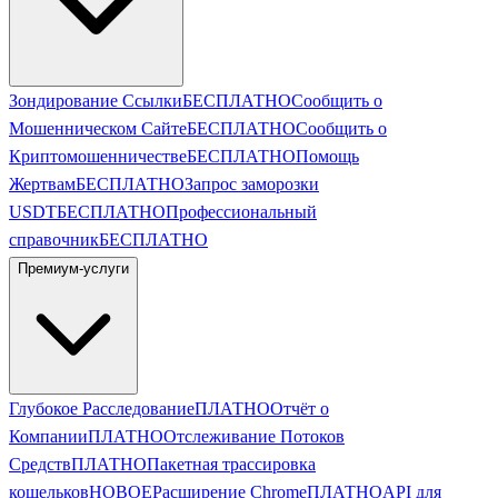
Зондирование Ссылки
БЕСПЛАТНО
Сообщить о
Мошенническом Сайте
БЕСПЛАТНО
Сообщить о
Криптомошенничестве
БЕСПЛАТНО
Помощь
Жертвам
БЕСПЛАТНО
Запрос заморозки
USDT
БЕСПЛАТНО
Профессиональный
справочник
БЕСПЛАТНО
Премиум-услуги
Глубокое Расследование
ПЛАТНО
Отчёт о
Компании
ПЛАТНО
Отслеживание Потоков
Средств
ПЛАТНО
Пакетная трассировка
кошельков
НОВОЕ
Расширение Chrome
ПЛАТНО
API для