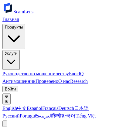
ScamLens
Главная
Продукты
Услуги
Руководство по мошенничеству
Блог
IQ
Антимошенник
Проверено
О нас
Research
Войти
ru
English
中文
Español
Français
Deutsch
日本語
Русский
Português
العربية
हिन्दी
한국어
Tiếng Việt