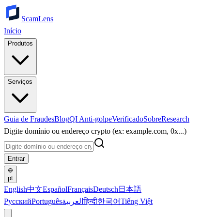
ScamLens
Início
Produtos
Serviços
Guia de Fraudes
Blog
QI Anti-golpe
Verificado
Sobre
Research
Digite domínio ou endereço crypto (ex: example.com, 0x...)
Entrar
pt
English
中文
Español
Français
Deutsch
日本語
Русский
Português
العربية
हिन्दी
한국어
Tiếng Việt