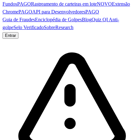
Fundos
PAGO
Rastreamento de carteiras em lote
NOVO
Extensão
Chrome
PAGO
API para Desenvolvedores
PAGO
Guia de Fraudes
Enciclopédia de Golpes
Blog
Quiz QI Anti-
golpe
Selo Verificado
Sobre
Research
Entrar