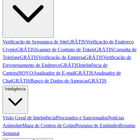
Verificação de Segurança de Site
GRÁTIS
Verificação de Endereço
Crypto
GRÁTIS
Scanner de Contrato de Token
GRÁTIS
Consulta de
Telefone
GRÁTIS
Verificação de Empresa
GRÁTIS
Verificação de
Envenenamento de Endereço
GRÁTIS
Inteligência de
Carteira
NOVO
Analisador de E-mail
GRÁTIS
Analisador de
Chat
GRÁTIS
Banco de Dados de Ameaças
GRÁTIS
Inteligência
Visão Geral de Inteligência
Procurados e Sancionados
Notícias
Antigolpe
Mapa de Centros de Golpe
Pesquisa de Entidades
Resumo
Semanal