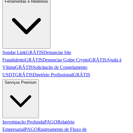
Ferramentas e Relatórios
Sondar Link
GRÁTIS
Denunciar Site
Fraudulento
GRÁTIS
Denunciar Golpe Crypto
GRÁTIS
Ajuda à
Vítima
GRÁTIS
Solicitação de Congelamento
USDT
GRÁTIS
Diretório Profissional
GRÁTIS
Serviços Premium
Investigação Profunda
PAGO
Relatório
Empresarial
PAGO
Rastreamento de Fluxo de