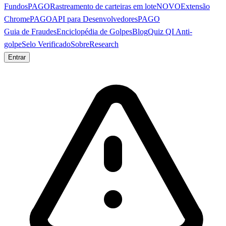
Fundos
PAGO
Rastreamento de carteiras em lote
NOVO
Extensão
Chrome
PAGO
API para Desenvolvedores
PAGO
Guia de Fraudes
Enciclopédia de Golpes
Blog
Quiz QI Anti-
golpe
Selo Verificado
Sobre
Research
Entrar