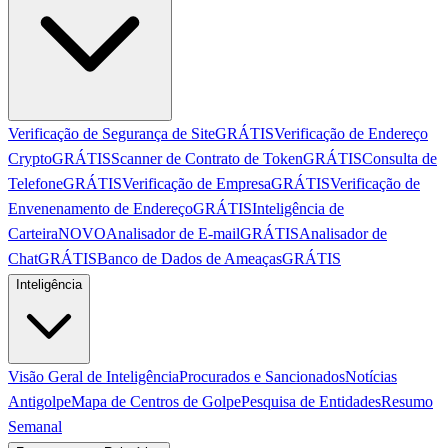
Verificação de Segurança de Site
GRÁTIS
Verificação de Endereço
Crypto
GRÁTIS
Scanner de Contrato de Token
GRÁTIS
Consulta de
Telefone
GRÁTIS
Verificação de Empresa
GRÁTIS
Verificação de
Envenenamento de Endereço
GRÁTIS
Inteligência de
Carteira
NOVO
Analisador de E-mail
GRÁTIS
Analisador de
Chat
GRÁTIS
Banco de Dados de Ameaças
GRÁTIS
Inteligência
Visão Geral de Inteligência
Procurados e Sancionados
Notícias
Antigolpe
Mapa de Centros de Golpe
Pesquisa de Entidades
Resumo
Semanal