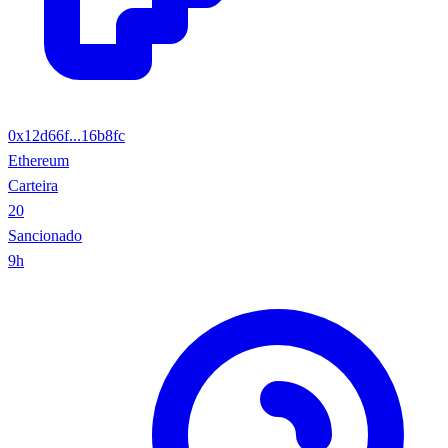
0x12d66f...16b8fc
Ethereum
Carteira
20
Sancionado
9h