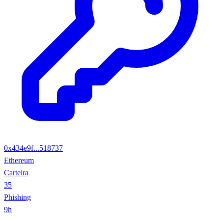
0x434e9f...518737
Ethereum
Carteira
35
Phishing
9h