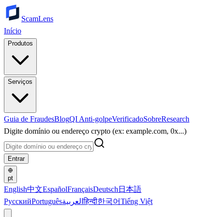
ScamLens
Início
Produtos
Serviços
Guia de Fraudes
Blog
QI Anti-golpe
Verificado
Sobre
Research
Digite domínio ou endereço crypto (ex: example.com, 0x...)
Entrar
pt
English
中文
Español
Français
Deutsch
日本語
Русский
Português
العربية
हिन्दी
한국어
Tiếng Việt