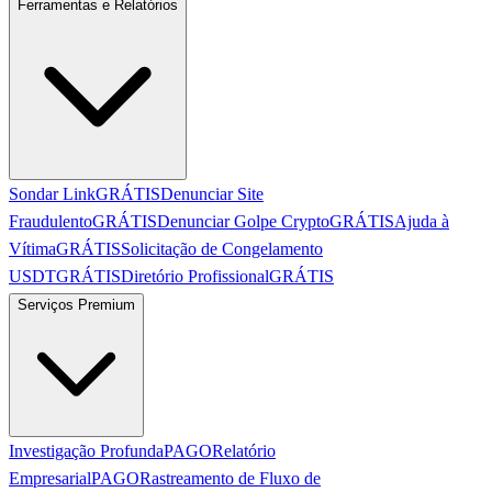
Ferramentas e Relatórios
Sondar Link
GRÁTIS
Denunciar Site
Fraudulento
GRÁTIS
Denunciar Golpe Crypto
GRÁTIS
Ajuda à
Vítima
GRÁTIS
Solicitação de Congelamento
USDT
GRÁTIS
Diretório Profissional
GRÁTIS
Serviços Premium
Investigação Profunda
PAGO
Relatório
Empresarial
PAGO
Rastreamento de Fluxo de