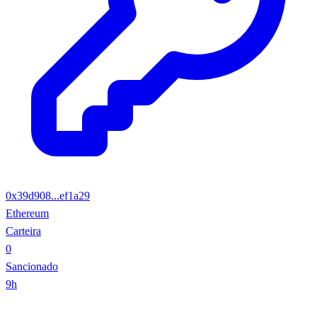
0x39d908...ef1a29
Ethereum
Carteira
0
Sancionado
9h