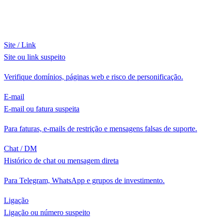
Site / Link
Site ou link suspeito
Verifique domínios, páginas web e risco de personificação.
E-mail
E-mail ou fatura suspeita
Para faturas, e-mails de restrição e mensagens falsas de suporte.
Chat / DM
Histórico de chat ou mensagem direta
Para Telegram, WhatsApp e grupos de investimento.
Ligação
Ligação ou número suspeito