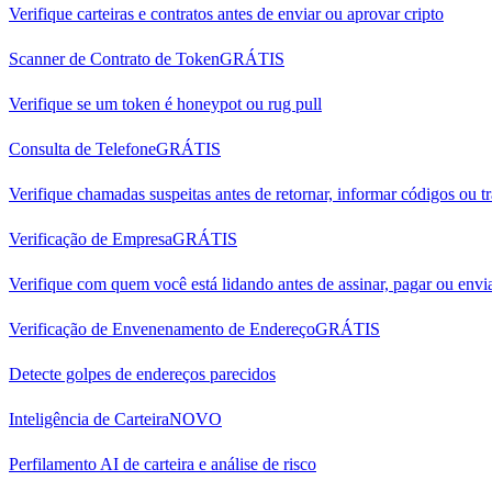
Verifique carteiras e contratos antes de enviar ou aprovar cripto
Scanner de Contrato de Token
GRÁTIS
Verifique se um token é honeypot ou rug pull
Consulta de Telefone
GRÁTIS
Verifique chamadas suspeitas antes de retornar, informar códigos ou tr
Verificação de Empresa
GRÁTIS
Verifique com quem você está lidando antes de assinar, pagar ou env
Verificação de Envenenamento de Endereço
GRÁTIS
Detecte golpes de endereços parecidos
Inteligência de Carteira
NOVO
Perfilamento AI de carteira e análise de risco