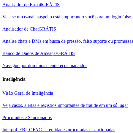
Analisador de E-mail
GRÁTIS
Veja se um e-mail suspeito está empurrando você para um login fals
Analisador de Chat
GRÁTIS
Analise chats e DMs em busca de pressão, falso suporte ou promessas
Banco de Dados de Ameaças
GRÁTIS
Navegue por domínios e endereços marcados
Inteligência
Visão Geral de Inteligência
Veja casos, alertas e registros importantes de fraude em um só lugar
Procurados e Sancionados
Interpol, FBI, OFAC — entidades procuradas e sancionadas