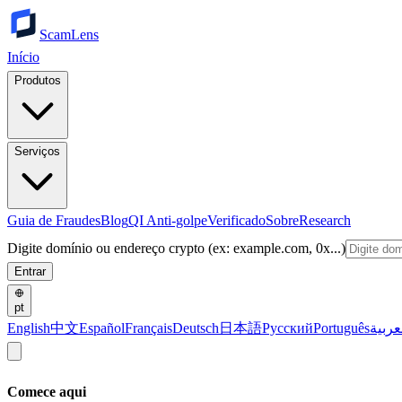
ScamLens
Início
Produtos
Serviços
Guia de Fraudes
Blog
QI Anti-golpe
Verificado
Sobre
Research
Digite domínio ou endereço crypto (ex: example.com, 0x...)
Entrar
pt
English
中文
Español
Français
Deutsch
日本語
Русский
Português
عربية
Comece aqui