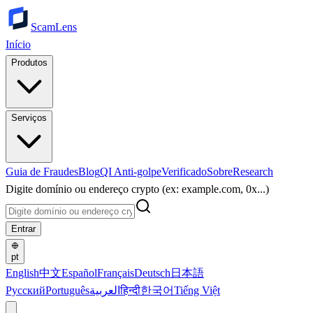
ScamLens
Início
Produtos
Serviços
Guia de Fraudes
Blog
QI Anti-golpe
Verificado
Sobre
Research
Digite domínio ou endereço crypto (ex: example.com, 0x...)
Entrar
pt
English
中文
Español
Français
Deutsch
日本語
Русский
Português
العربية
हिन्दी
한국어
Tiếng Việt