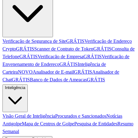
Verificação de Segurança de Site
GRÁTIS
Verificação de Endereço
Crypto
GRÁTIS
Scanner de Contrato de Token
GRÁTIS
Consulta de
Telefone
GRÁTIS
Verificação de Empresa
GRÁTIS
Verificação de
Envenenamento de Endereço
GRÁTIS
Inteligência de
Carteira
NOVO
Analisador de E-mail
GRÁTIS
Analisador de
Chat
GRÁTIS
Banco de Dados de Ameaças
GRÁTIS
Inteligência
Visão Geral de Inteligência
Procurados e Sancionados
Notícias
Antigolpe
Mapa de Centros de Golpe
Pesquisa de Entidades
Resumo
Semanal