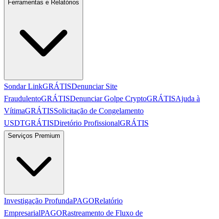
Ferramentas e Relatórios
Sondar Link
GRÁTIS
Denunciar Site
Fraudulento
GRÁTIS
Denunciar Golpe Crypto
GRÁTIS
Ajuda à
Vítima
GRÁTIS
Solicitação de Congelamento
USDT
GRÁTIS
Diretório Profissional
GRÁTIS
Serviços Premium
Investigação Profunda
PAGO
Relatório
Empresarial
PAGO
Rastreamento de Fluxo de