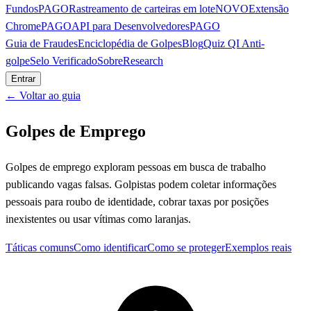
Fundos
PAGO
Rastreamento de carteiras em lote
NOVO
Extensão
Chrome
PAGO
API para Desenvolvedores
PAGO
Guia de Fraudes
Enciclopédia de Golpes
Blog
Quiz QI Anti-
golpe
Selo Verificado
Sobre
Research
Entrar
← Voltar ao guia
Golpes de Emprego
Golpes de emprego exploram pessoas em busca de trabalho
publicando vagas falsas. Golpistas podem coletar informações
pessoais para roubo de identidade, cobrar taxas por posições
inexistentes ou usar vítimas como laranjas.
Táticas comuns
Como identificar
Como se proteger
Exemplos reais