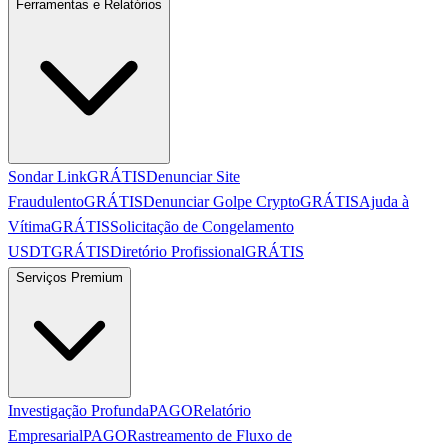
Ferramentas e Relatórios
Sondar Link
GRÁTIS
Denunciar Site
Fraudulento
GRÁTIS
Denunciar Golpe Crypto
GRÁTIS
Ajuda à
Vítima
GRÁTIS
Solicitação de Congelamento
USDT
GRÁTIS
Diretório Profissional
GRÁTIS
Serviços Premium
Investigação Profunda
PAGO
Relatório
Empresarial
PAGO
Rastreamento de Fluxo de