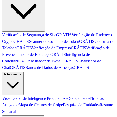
Verificação de Segurança de Site
GRÁTIS
Verificação de Endereço
Crypto
GRÁTIS
Scanner de Contrato de Token
GRÁTIS
Consulta de
Telefone
GRÁTIS
Verificação de Empresa
GRÁTIS
Verificação de
Envenenamento de Endereço
GRÁTIS
Inteligência de
Carteira
NOVO
Analisador de E-mail
GRÁTIS
Analisador de
Chat
GRÁTIS
Banco de Dados de Ameaças
GRÁTIS
Inteligência
Visão Geral de Inteligência
Procurados e Sancionados
Notícias
Antigolpe
Mapa de Centros de Golpe
Pesquisa de Entidades
Resumo
Semanal