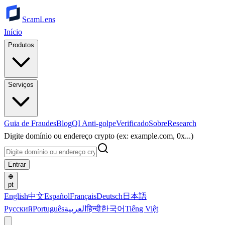
ScamLens
Início
Produtos
Serviços
Guia de Fraudes
Blog
QI Anti-golpe
Verificado
Sobre
Research
Digite domínio ou endereço crypto (ex: example.com, 0x...)
Entrar
pt
English
中文
Español
Français
Deutsch
日本語
Русский
Português
العربية
हिन्दी
한국어
Tiếng Việt