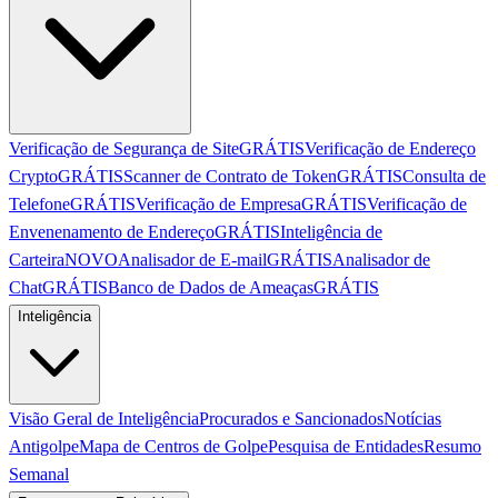
Verificação de Segurança de Site
GRÁTIS
Verificação de Endereço
Crypto
GRÁTIS
Scanner de Contrato de Token
GRÁTIS
Consulta de
Telefone
GRÁTIS
Verificação de Empresa
GRÁTIS
Verificação de
Envenenamento de Endereço
GRÁTIS
Inteligência de
Carteira
NOVO
Analisador de E-mail
GRÁTIS
Analisador de
Chat
GRÁTIS
Banco de Dados de Ameaças
GRÁTIS
Inteligência
Visão Geral de Inteligência
Procurados e Sancionados
Notícias
Antigolpe
Mapa de Centros de Golpe
Pesquisa de Entidades
Resumo
Semanal