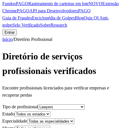
Fundos
PAGO
Rastreamento de carteiras em lote
NOVO
Extensão
Chrome
PAGO
API para Desenvolvedores
PAGO
Guia de Fraudes
Enciclopédia de Golpes
Blog
Quiz QI Anti-
golpe
Selo Verificado
Sobre
Research
Entrar
Início
/
Diretório Profissional
Diretório de serviços
profissionais verificados
Encontre profissionais licenciados para verificar empresas e
recuperar perdas
Tipo de profissional
Estado
Especialidade