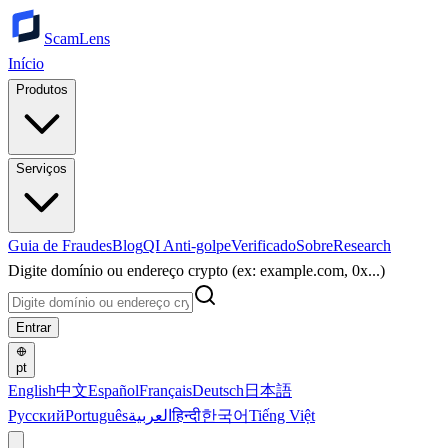
ScamLens
Início
Produtos
Serviços
Guia de Fraudes
Blog
QI Anti-golpe
Verificado
Sobre
Research
Digite domínio ou endereço crypto (ex: example.com, 0x...)
Entrar
pt
English
中文
Español
Français
Deutsch
日本語
Русский
Português
العربية
हिन्दी
한국어
Tiếng Việt