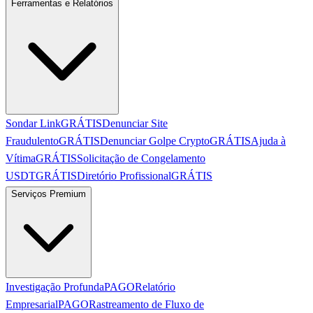
Ferramentas e Relatórios
Sondar Link
GRÁTIS
Denunciar Site
Fraudulento
GRÁTIS
Denunciar Golpe Crypto
GRÁTIS
Ajuda à
Vítima
GRÁTIS
Solicitação de Congelamento
USDT
GRÁTIS
Diretório Profissional
GRÁTIS
Serviços Premium
Investigação Profunda
PAGO
Relatório
Empresarial
PAGO
Rastreamento de Fluxo de