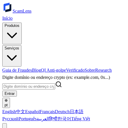
ScamLens
Início
Produtos
Serviços
Guia de Fraudes
Blog
QI Anti-golpe
Verificado
Sobre
Research
Digite domínio ou endereço crypto (ex: example.com, 0x...)
Entrar
pt
English
中文
Español
Français
Deutsch
日本語
Русский
Português
العربية
हिन्दी
한국어
Tiếng Việt