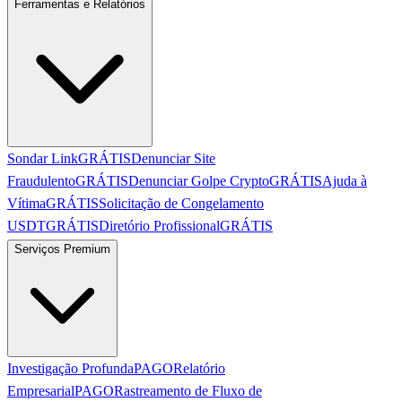
Ferramentas e Relatórios
Sondar Link
GRÁTIS
Denunciar Site
Fraudulento
GRÁTIS
Denunciar Golpe Crypto
GRÁTIS
Ajuda à
Vítima
GRÁTIS
Solicitação de Congelamento
USDT
GRÁTIS
Diretório Profissional
GRÁTIS
Serviços Premium
Investigação Profunda
PAGO
Relatório
Empresarial
PAGO
Rastreamento de Fluxo de