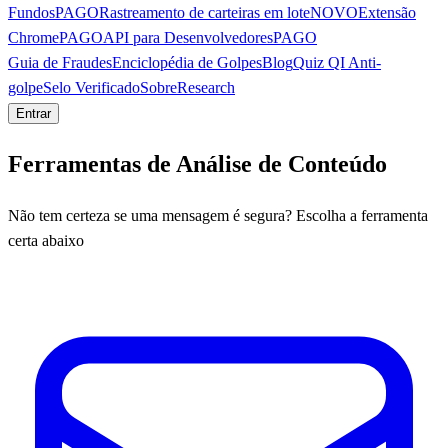
Fundos
PAGO
Rastreamento de carteiras em lote
NOVO
Extensão
Chrome
PAGO
API para Desenvolvedores
PAGO
Guia de Fraudes
Enciclopédia de Golpes
Blog
Quiz QI Anti-
golpe
Selo Verificado
Sobre
Research
Entrar
Ferramentas de Análise de Conteúdo
Não tem certeza se uma mensagem é segura? Escolha a ferramenta
certa abaixo