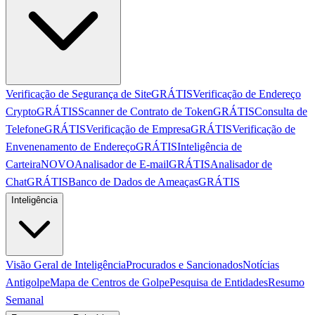
Verificação de Segurança de Site
GRÁTIS
Verificação de Endereço
Crypto
GRÁTIS
Scanner de Contrato de Token
GRÁTIS
Consulta de
Telefone
GRÁTIS
Verificação de Empresa
GRÁTIS
Verificação de
Envenenamento de Endereço
GRÁTIS
Inteligência de
Carteira
NOVO
Analisador de E-mail
GRÁTIS
Analisador de
Chat
GRÁTIS
Banco de Dados de Ameaças
GRÁTIS
Inteligência
Visão Geral de Inteligência
Procurados e Sancionados
Notícias
Antigolpe
Mapa de Centros de Golpe
Pesquisa de Entidades
Resumo
Semanal