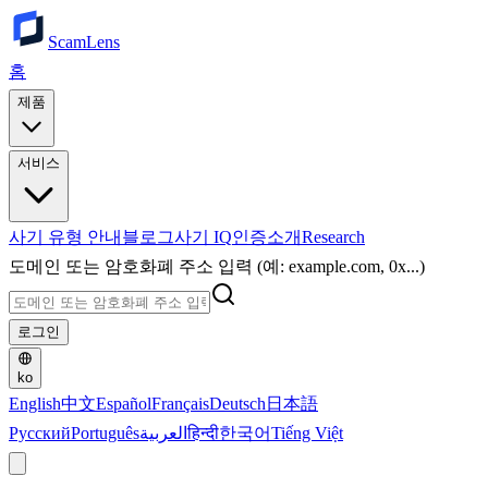
ScamLens
홈
제품
서비스
사기 유형 안내
블로그
사기 IQ
인증
소개
Research
도메인 또는 암호화폐 주소 입력 (예: example.com, 0x...)
로그인
ko
English
中文
Español
Français
Deutsch
日本語
Русский
Português
العربية
हिन्दी
한국어
Tiếng Việt