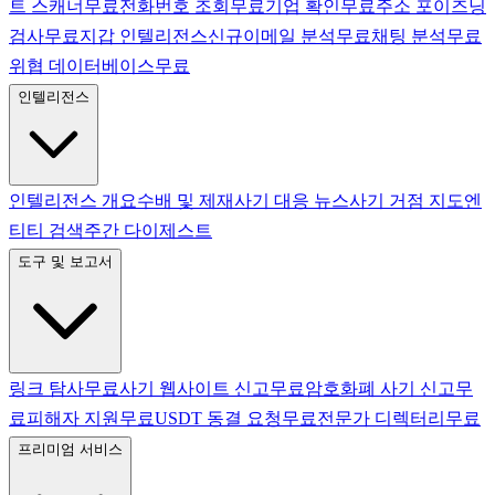
트 스캐너
무료
전화번호 조회
무료
기업 확인
무료
주소 포이즈닝
검사
무료
지갑 인텔리전스
신규
이메일 분석
무료
채팅 분석
무료
위협 데이터베이스
무료
인텔리전스
인텔리전스 개요
수배 및 제재
사기 대응 뉴스
사기 거점 지도
엔
티티 검색
주간 다이제스트
도구 및 보고서
링크 탐사
무료
사기 웹사이트 신고
무료
암호화폐 사기 신고
무
료
피해자 지원
무료
USDT 동결 요청
무료
전문가 디렉터리
무료
프리미엄 서비스